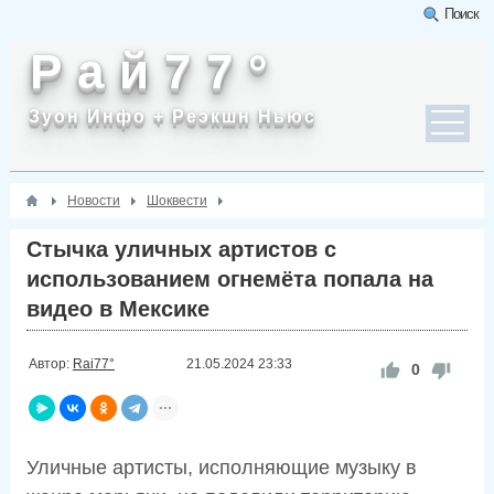
Поиск
Р а й 7 7 °
Зуон Инфо + Реэкшн Ньюс
Новости
Шоквести
Стычка уличных артистов с
использованием огнемёта попала на
видео в Мексике
Автор:
Rai77°
21.05.2024
23:33
0
Уличные артисты, исполняющие музыку в