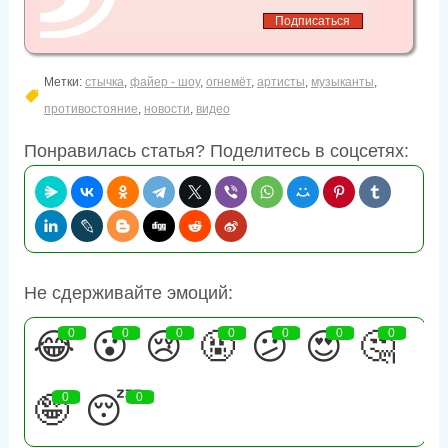
Метки:
стычка
,
файер - шоу
,
огнемёт
,
артисты
,
музыканты
,
противостояние
,
новости
,
видео
Понравилась статья? Поделитесь в соцсетях:
Не сдерживайте эмоций:
😂
0
😮
0
😢
0
🤬
0
😕
0
😍
0
🤔
0
🤪
0
😴
0