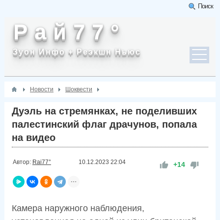
Поиск
Р а й 7 7 °
Зуон Инфо + Реэкшн Ньюс
Новости
Шоквести
Дуэль на стремянках, не поделивших
палестинский флаг драчунов, попала
на видео
Автор:
Rai77°
10.12.2023
22:04
+14
Камера наружного наблюдения,