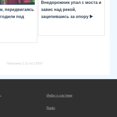
Внедорожник упал с моста и
м, передвигаясь
завис над рекой,
угодили под
зацепившись за опору ▶️
Показаны 1-21 из 13597
ь
Инфо о системе
Radio