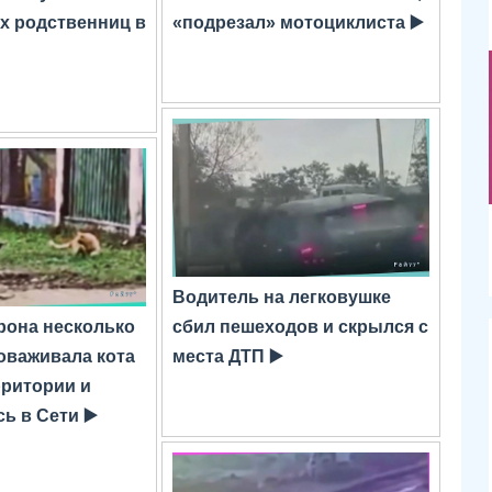
х родственниц в
«подрезал» мотоциклиста ▶️
Водитель на легковушке
рона несколько
сбил пешеходов и скрылся с
оваживала кота
места ДТП ▶️
рритории и
ь в Сети ▶️