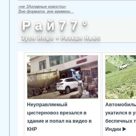
»не ЗАглавные новости«
Вне формата, вне времени...
Р а й 7 7 °
Зуон Инфо + Реэкшн Ньюс
Неуправляемый
Автомобиль,
цистерновоз врезался в
укатился в 
здание и попал на видео в
беспечных т
КНР
Индии ▶️