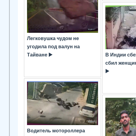
Легковушка чудом не
угодила под валун на
Тайване ▶️
В Индии сб
сбил женщин
▶️
Водитель мотороллера