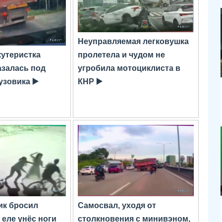
Неуправляемая легковушка
кутеристка
пролетела и чудом не
азалась под
угробила мотоциклиста в
узовика ▶️
КНР ▶️
ик бросил
Самосвал, уходя от
 еле унёс ноги
столкновения с минивэном,