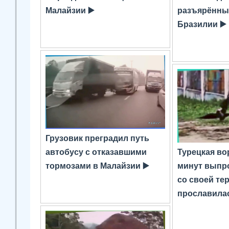
Малайзии ▶️
разъярённы
Бразилии ▶️
Грузовик преградил путь
автобусу с отказавшими
Турецкая во
тормозами в Малайзии ▶️
минут выпр
со своей те
прославилас