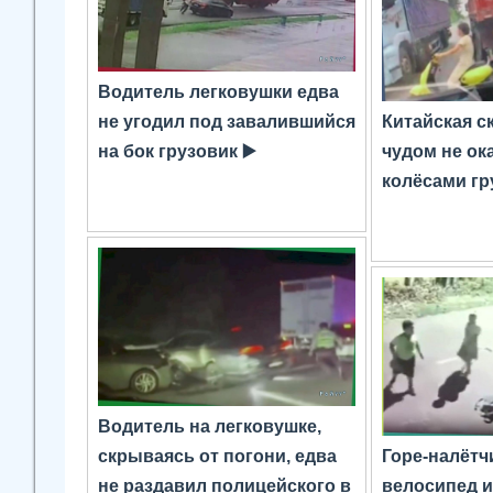
Водитель легковушки едва
не угодил под завалившийся
Китайская с
на бок грузовик ▶️
чудом не ок
колёсами гр
Водитель на легковушке,
скрываясь от погони, едва
Горе-налётч
не раздавил полицейского в
велосипед и