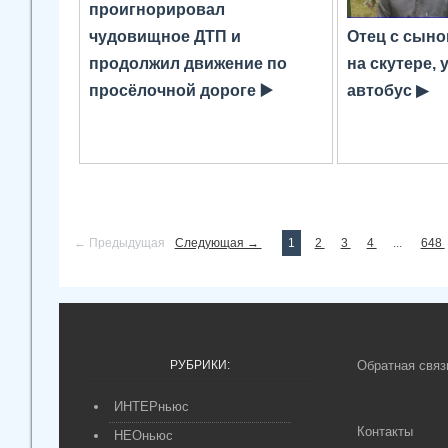
проигнорировал
чудовищное ДТП и
Отец с сыно
продолжил движение по
на скутере, 
просёлочной дороге ▶️
автобус ▶
← Предыдущая
Следующая →
1
2
3
4
...
648
РУБРИКИ:
Обратная связ
ИНТЕРньюс
Контакты
НЕОньюс