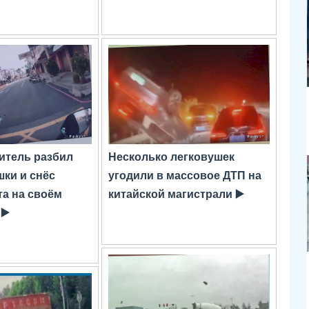
итель разбил
Несколько легковушек
шки и снёс
угодили в массовое ДТП на
а на своём
китайской магистрали ▶️
▶️