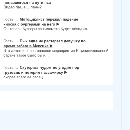
попавшегося на пути пса
Видео где, е… ланы?
Гость
→
Мотоциклист пережил падение
киоска с бургерами на него ▶️
Он теперь бургеры за километр будет обходить
Гость
→
Бык едва не растерзал девушку во
время забега в Мексике ▶️
Это дикое и очень опасное мероприятие.В цивилизованной
стране такое было бы н...
Гость
→
Скутерист чудом не угодил под
грузовик и потерял пассажирку ▶️
скорее всего её песец