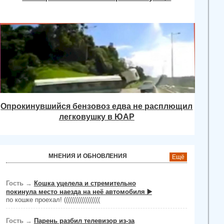
Опрокинувшийся бензовоз едва не расплющил
легковушку в ЮАР
МНЕНИЯ И ОБНОВЛЕНИЯ
Ещё
Гость
→
Кошка уцелела и стремительно
покинула место наезда на неё автомобиля ▶️
по кошке проехал! ((((((((((((((((((
Гость
→
Парень разбил телевизор из-за