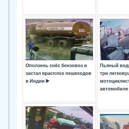
Оползень снёс бензовоз и
Пьяный вод
застал врасплох пешеходов
три легкову
в Индии ▶️
мотоциклист
автомобиле 