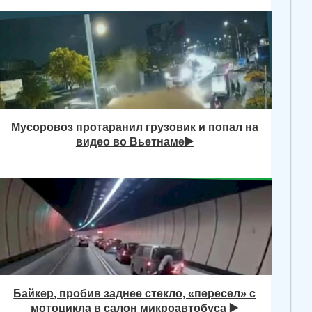
Мусоровоз протаранил грузовик и попал на
видео во Вьетнаме▶️
Байкер, пробив заднее стекло, «пересел» с
мотоцикла в салон микроавтобуса ▶️