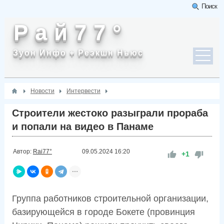
Поиск
Р а й 7 7 °
Зуон Инфо + Реэкшн Ньюс
Новости
Интервести
Строители жестоко разыграли прораба
и попали на видео в Панаме
Автор:
Rai77°
09.05.2024
16:20
+1
Группа работников строительной организации,
базирующейся в городе Бокете (провинция