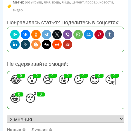
Метки:
розыгрыш
,
яма
,
вода
,
яйца
,
цемент
,
прораб
,
новости
,
видео
Понравилась статья? Поделитесь в соцсетях:
Не сдерживайте эмоций:
😂
0
😮
0
😢
0
🤬
0
😕
0
😍
0
🤔
0
🤪
0
😴
0
Новые
Лучшие