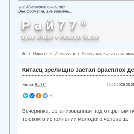
»не ЗАглавные новости«
Вне формата, вне времени...
Р а й 7 7 °
Зуон Инфо + Реэкшн Ньюс
Новости
Интервести
Китаец зрелищно застал врасп
Китаец зрелищно застал врасплох дев
Автор:
Rai77°
20.06.2026
20:2
Вечеринка, организованная под открытым 
трюком в исполнении молодого человека.