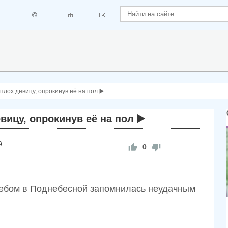
©
лох девицу, опрокинув её на пол ▶️
ицу, опрокинув её на пол ▶️
9
0
небом в Поднебесной запомнилась неудачным