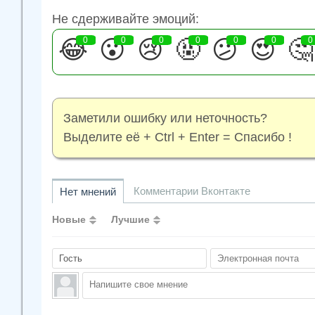
Не сдерживайте эмоций:
😂
0
😮
0
😢
0
🤬
0
😕
0
😍
0
🤔
0
Заметили ошибку или неточность?
Выделите её + Ctrl + Enter = Спасибо !
Комментарии Вконтакте
Нет мнений
Новые
Лучшие