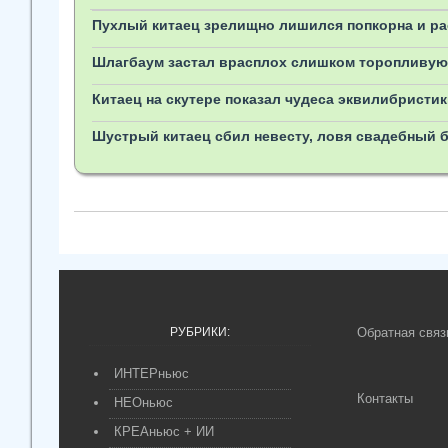
Пухлый китаец зрелищно лишился попкорна и р
Шлагбаум застал врасплох слишком торопливую
Китаец на скутере показал чудеса эквилибристик
Шустрый китаец сбил невесту, ловя свадебный б
РУБРИКИ:
Обратная связ
ИНТЕРньюс
Контакты
НЕОньюс
КРЕАньюс + ИИ