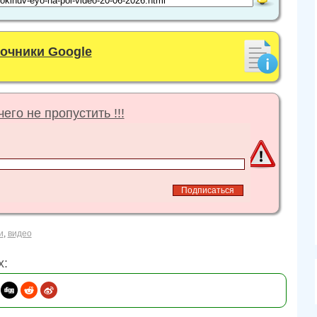
точники Google
его не пропустить !!!
и
,
видео
х: