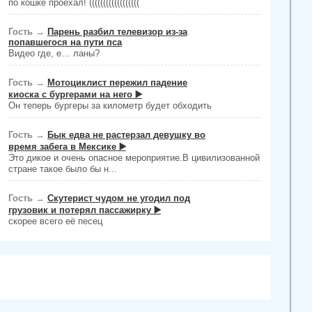
по кошке проехал! ((((((((((((((((((
Гость
→
Парень разбил телевизор из-за
попавшегося на пути пса
Видео где, е… ланы?
Гость
→
Мотоциклист пережил падение
киоска с бургерами на него ▶️
Он теперь бургеры за километр будет обходить
Гость
→
Бык едва не растерзал девушку во
время забега в Мексике ▶️
Это дикое и очень опасное мероприятие.В цивилизованной
стране такое было бы н...
Гость
→
Скутерист чудом не угодил под
грузовик и потерял пассажирку ▶️
скорее всего её песец