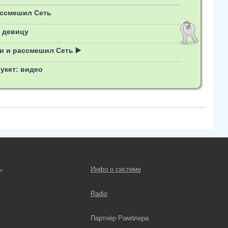
ассмешил Сеть
 девицу
и и рассмешил Сеть ▶️
укет: видео
ь
Инфо о системе
Radio
Партнёр Рамблера