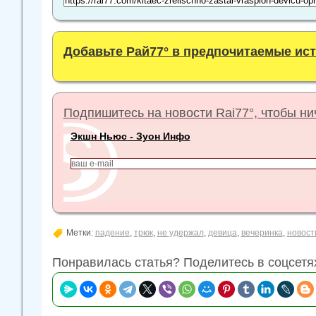
Добавьте Рай77° в предпочитаемые ис
Подпишитесь на новости Rai77°, чтобы нич
Экшн Ньюс - Зуон Инфо
Метки:
падение
,
трюк
,
не удержал
,
девица
,
вечеринка
,
новост
Понравилась статья? Поделитесь в соцсетя