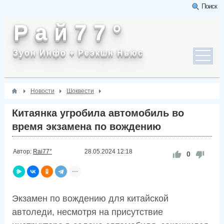
Поиск
Р а й 7 7 °
Зуон Инфо + Реэкшн Ньюс
Новости
Шоквести
Китаянка угробила автомобиль во
время экзамена по вождению
Автор:
Rai77°
28.05.2024
12:18
0
Экзамен по вождению для китайской
автоледи, несмотря на присутствие