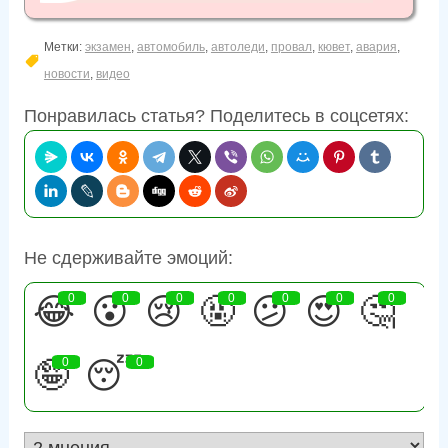
Метки:
экзамен
,
автомобиль
,
автоледи
,
провал
,
кювет
,
авария
,
новости
,
видео
Понравилась статья? Поделитесь в соцсетях:
Не сдерживайте эмоций:
😂
0
😮
0
😢
0
🤬
0
😕
0
😍
0
🤔
0
🤪
0
😴
0