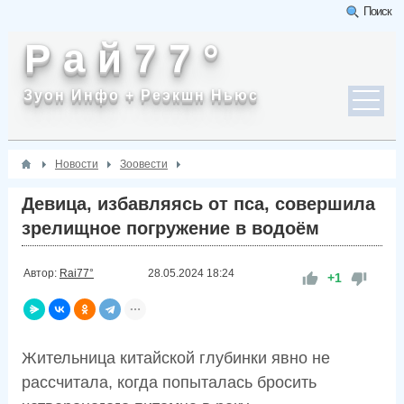
Поиск
Р а й 7 7 °
Зуон Инфо + Реэкшн Ньюс
Новости
Зоовести
Девица, избавляясь от пса, совершила
зрелищное погружение в водоём
Автор:
Rai77°
28.05.2024
18:24
+1
Жительница китайской глубинки явно не
рассчитала, когда попыталась бросить