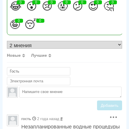
😂
0
😮
0
😢
0
🤬
0
😕
0
😍
0
🤔
0
🤪
0
😴
0
Новые
Лучшие
Добавить
гость
2 года назад
#
Незапланированные водные процедуры