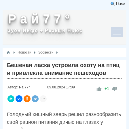
Поиск
Р а й 7 7 °
Зуон Инфо + Реэкшн Ньюс
Новости
Зоовести
Бешеная ласка устроила охоту на птиц
и привлекла внимание пешеходов
Автор:
Rai77°
09.08.2024
17:09
+1
Голодный хищный зверь решил разнообразить
свой рацион питания дичью на глазах у