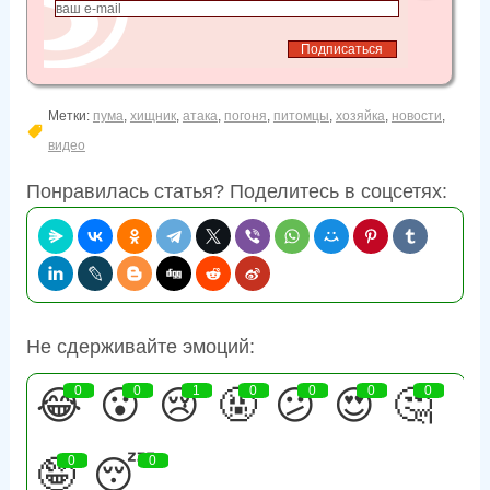
Метки:
пума
,
хищник
,
атака
,
погоня
,
питомцы
,
хозяйка
,
новости
,
видео
Понравилась статья? Поделитесь в соцсетях:
Не сдерживайте эмоций:
😂
0
😮
0
😢
1
🤬
0
😕
0
😍
0
🤔
0
🤪
0
😴
0