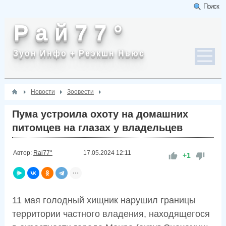
Поиск
Р а й 7 7 °
Зуон Инфо + Реэкшн Ньюс
Новости
Зоовести
Пума устроила охоту на домашних
питомцев на глазах у владельцев
Автор:
Rai77°
17.05.2024
12:11
+1
11 мая голодный хищник нарушил границы
территории частного владения, находящегося