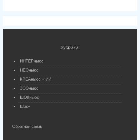
РУБРИКИ:
ИНТЕРньюс
НЕОньюс
КРЕАньюс + ИИ
ЗООньюс
ШОКньюс
Шок+
Обратная связь