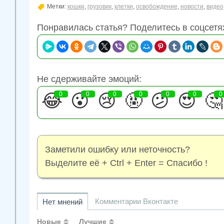
Метки:
кошки
,
грузовик
,
клетки
,
освобождение
,
новости
,
видео
Понравилась статья? Поделитесь в соцсетя
Не сдерживайте эмоций:
😂
0
😮
0
😢
0
🤬
0
😕
0
😍
0
🤔
0
Заметили ошибку или неточность?
Выделите её + Ctrl + Enter = Спасибо !
Комментарии Вконтакте
Нет мнений
Новые
Лучшие