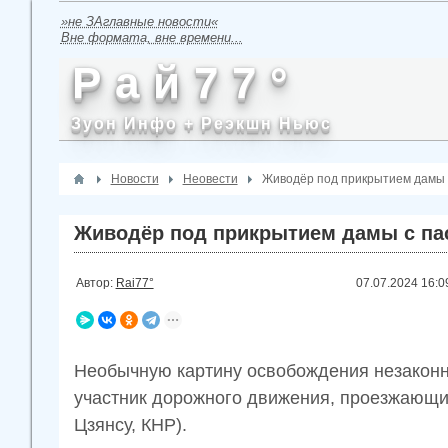
»не ЗАглавные новости«
Вне формата, вне времени...
Р а й 7 7 °
Зуон Инфо + Реэкшн Ньюс
Новости
Неовести
Живодёр под прикрытием дамы с
Живодёр под прикрытием дамы с пас
Автор:
Rai77°
07.07.2024
16:0
Необычную картину освобождения незаконн
участник дорожного движения, проезжающий
Цзянсу, КНР).