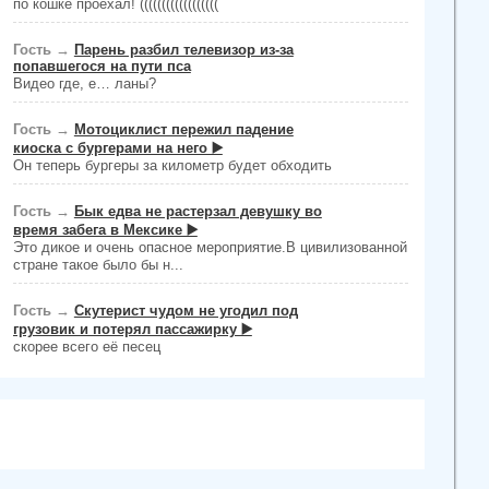
по кошке проехал! ((((((((((((((((((
Гость
→
Парень разбил телевизор из-за
попавшегося на пути пса
Видео где, е… ланы?
Гость
→
Мотоциклист пережил падение
киоска с бургерами на него ▶️
Он теперь бургеры за километр будет обходить
Гость
→
Бык едва не растерзал девушку во
время забега в Мексике ▶️
Это дикое и очень опасное мероприятие.В цивилизованной
стране такое было бы н...
Гость
→
Скутерист чудом не угодил под
грузовик и потерял пассажирку ▶️
скорее всего её песец