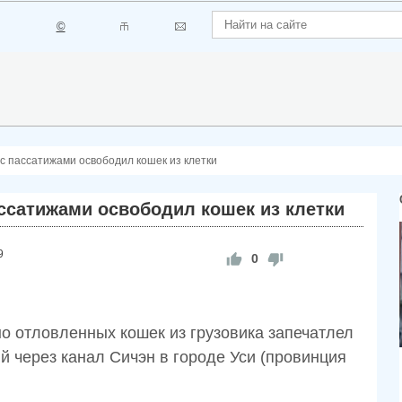
©
 пассатижами освободил кошек из клетки
сатижами освободил кошек из клетки
9
0
о отловленных кошек из грузовика запечатлел
 через канал Сичэн в городе Уси (провинция