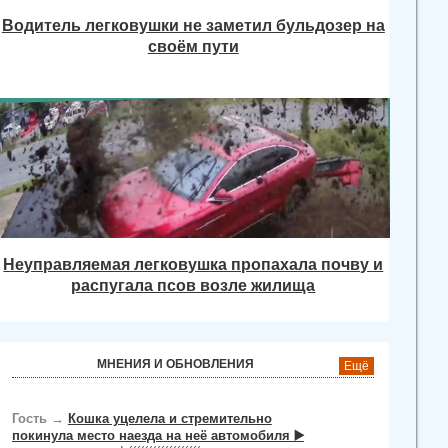
Водитель легковушки не заметил бульдозер на
своём пути
Неуправляемая легковушка пропахала почву и
распугала псов возле жилища
МНЕНИЯ И ОБНОВЛЕНИЯ
Ещё
Гость
→
Кошка уцелела и стремительно
покинула место наезда на неё автомобиля ▶️