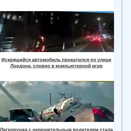
Искрящийся автомобиль прокатился по улице
Лондона, словно в компьютерной игре
Легковушка с нерешительным водителем стала