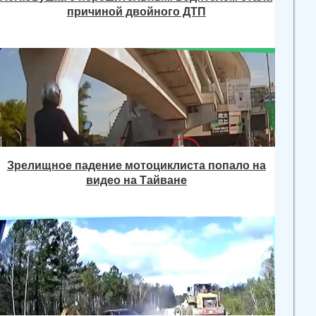
причиной двойного ДТП
Зрелищное падение мотоциклиста попало на
видео на Тайване