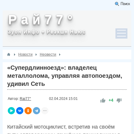
Поиск
Р а й 7 7 °
Зуон Инфо + Реэкшн Ньюс
Новости
Неовести
«Супердлинноезд»: владелец
металлолома, управляя автопоездом,
удивил Сеть
Автор:
Rai77°
02.04.2024
15:01
+4
Китайский мотоциклист, встретив на своём