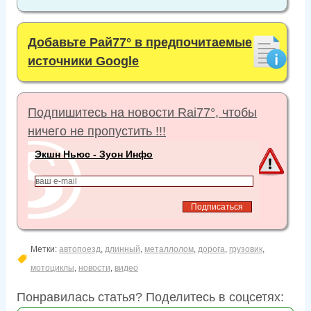
Добавьте Рай77° в предпочитаемые
источники Google
Подпишитесь на новости Rai77°, чтобы
ничего не пропустить !!!
Экшн Ньюс - Зуон Инфо
Метки:
автопоезд
,
длинный
,
металлолом
,
дорога
,
грузовик
,
мотоциклы
,
новости
,
видео
Понравилась статья? Поделитесь в соцсетях: