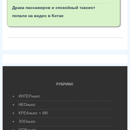
Драка пассажиров и спокойный таксист
попали на видео в Китае
РУБРИКИ:
ИНТЕРньюс
НЕОньюс
КРЕАньюс + ИИ
ЗООньюс
ШОКньюс