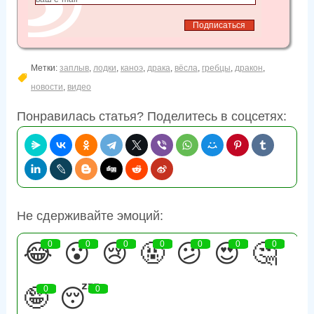
Метки:
заплыв
,
лодки
,
каноэ
,
драка
,
вёсла
,
гребцы
,
дракон
,
новости
,
видео
Понравилась статья? Поделитесь в соцсетях:
Не сдерживайте эмоций:
😂
0
😮
0
😢
0
🤬
0
😕
0
😍
0
🤔
0
🤪
0
😴
0