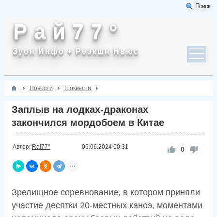
Поиск
Р а й 7 7 °
Зуон Инфо + Реэкшн Ньюс
Новости
Шоквести
Заплыв на лодках-драконах
закончился мордобоем в Китае
Автор:
Rai77°
06.06.2024
00:31
0
Зрелищное соревнование, в котором приняли
участие десятки 20-местных каноэ, моментами