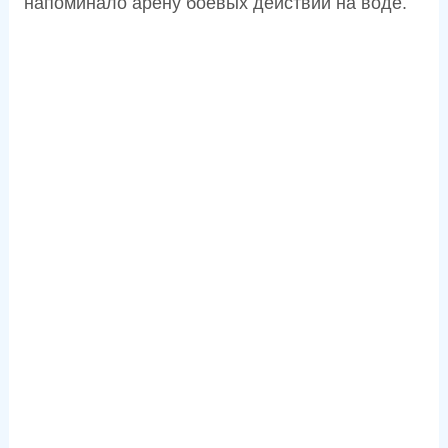
напоминало арену боевых действий на воде.