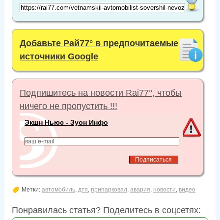
Добавьте Рай77° в предпочитаемые
источники Google
Подпишитесь на новости Rai77°, чтобы
ничего не пропустить !!!
Экшн Ньюс - Зуон Инфо
Метки:
автомобиль
,
дтп
,
припарковал
,
авария
,
новости
,
видео
Понравилась статья? Поделитесь в соцсетях: