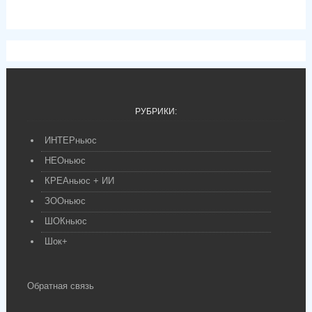
РУБРИКИ:
ИНТЕРньюс
НЕОньюс
КРЕАньюс + ИИ
ЗООньюс
ШОКньюс
Шок+
Обратная связь