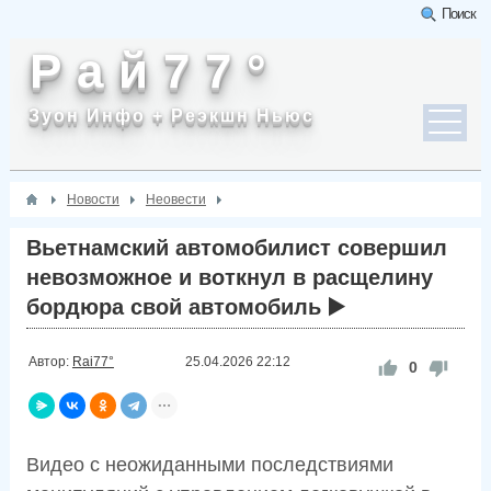
Поиск
Р а й 7 7 °
Зуон Инфо + Реэкшн Ньюс
Новости
Неовести
Вьетнамский автомобилист совершил
невозможное и воткнул в расщелину
бордюра свой автомобиль ▶️
Автор:
Rai77°
25.04.2026
22:12
0
Видео с неожиданными последствиями