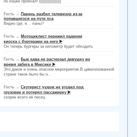
по кошке проехал! ((((((((((((((((((
Гость
→
Парень разбил телевизор из-за
попавшегося на пути пса
Видео где, е… ланы?
Гость
→
Мотоциклист пережил падение
киоска с бургерами на него ▶️
Он теперь бургеры за километр будет обходить
Гость
→
Бык едва не растерзал девушку во
время забега в Мексике ▶️
Это дикое и очень опасное мероприятие.В цивилизованной
стране такое было бы н...
Гость
→
Скутерист чудом не угодил под
грузовик и потерял пассажирку ▶️
скорее всего её песец