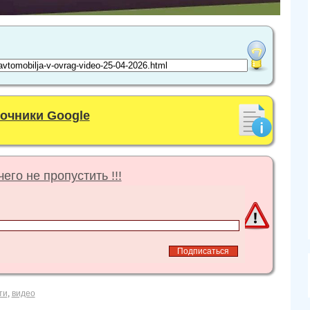
точники Google
его не пропустить !!!
ти
,
видео