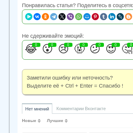
Понравилась статья? Поделитесь в соцсетя
Не сдерживайте эмоций:
😂
0
😮
0
😢
0
🤬
0
😕
0
😍
0
🤔
0
Заметили ошибку или неточность?
Выделите её + Ctrl + Enter = Спасибо !
Комментарии Вконтакте
Нет мнений
Новые
Лучшие