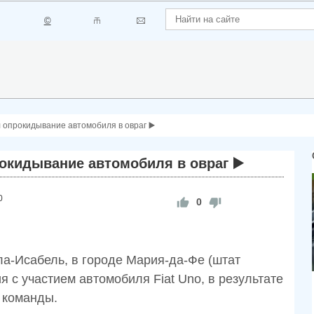
©
опрокидывание автомобиля в овраг ▶️
кидывание автомобиля в овраг ▶️
0
0
ла-Исабель, в городе Мария-да-Фе (штат
 с участием автомобиля Fiat Uno, в результате
 команды.