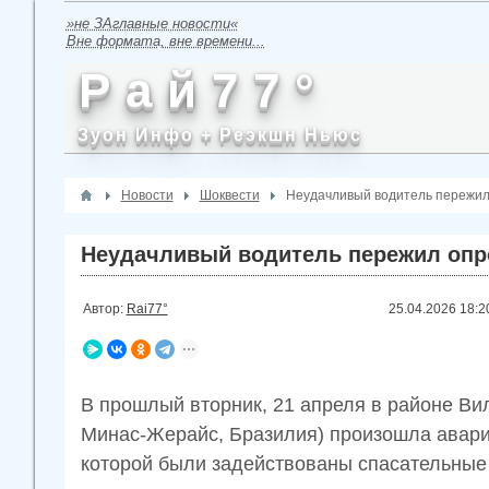
»не ЗАглавные новости«
Вне формата, вне времени...
Р а й 7 7 °
Зуон Инфо + Реэкшн Ньюс
Новости
Шоквести
Неудачливый водитель пережил 
Неудачливый водитель пережил опро
Автор:
Rai77°
25.04.2026
18:2
В прошлый вторник, 21 апреля в районе Ви
Минас-Жерайс, Бразилия) произошла авария
которой были задействованы спасательные