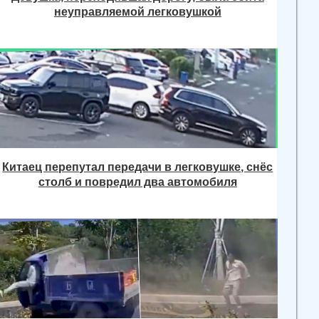
неуправляемой легковушкой
Китаец перепутал передачи в легковушке, снёс
столб и повредил два автомобиля