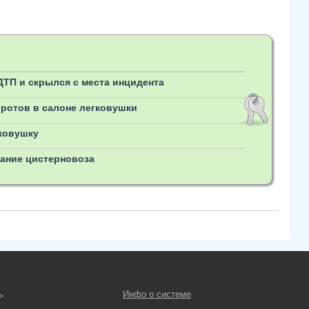
ТП и скрылся с места инцидента
ротов в салоне легковушки
гковушку
ание цистерновоза
ь
Инфо о системе