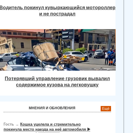
Водитель покинул кувыркающийся мотороллер
и не пострадал
Потерявший управление грузовик вывалил
содержимое кузова на легковушку
МНЕНИЯ И ОБНОВЛЕНИЯ
Ещё
Гость
→
Кошка уцелела и стремительно
покинула место наезда на неё автомобиля ▶️