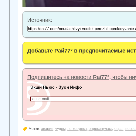
Источник:
Добавьте Рай77° в предпочитаемые ис
Подпишитесь на новости Rai77°, чтобы нич
Экшн Ньюс - Зуон Инфо
Метки:
авария
,
чудом
,
легковушка
,
опрокинулась
,
овраг
,
новос