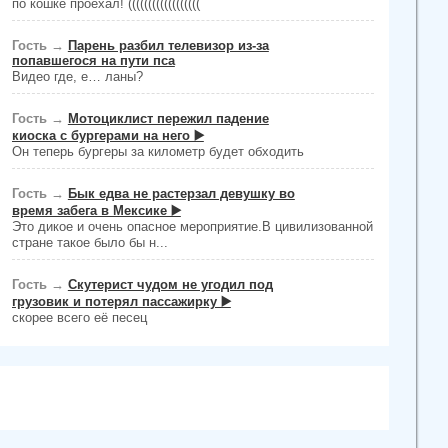
по кошке проехал! ((((((((((((((((((
Гость
→
Парень разбил телевизор из-за
попавшегося на пути пса
Видео где, е… ланы?
Гость
→
Мотоциклист пережил падение
киоска с бургерами на него ▶️
Он теперь бургеры за километр будет обходить
Гость
→
Бык едва не растерзал девушку во
время забега в Мексике ▶️
Это дикое и очень опасное мероприятие.В цивилизованной
стране такое было бы н...
Гость
→
Скутерист чудом не угодил под
грузовик и потерял пассажирку ▶️
скорее всего её песец