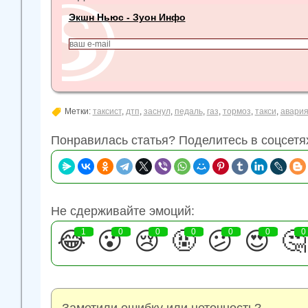
Экшн Ньюс - Зуон Инфо
Метки:
таксист
,
дтп
,
заснул
,
педаль
,
газ
,
тормоз
,
такси
,
авари
Понравилась статья? Поделитесь в соцсетя
Не сдерживайте эмоций:
😂
1
😮
0
😢
0
🤬
0
😕
0
😍
0
🤔
0
Заметили ошибку или неточность?