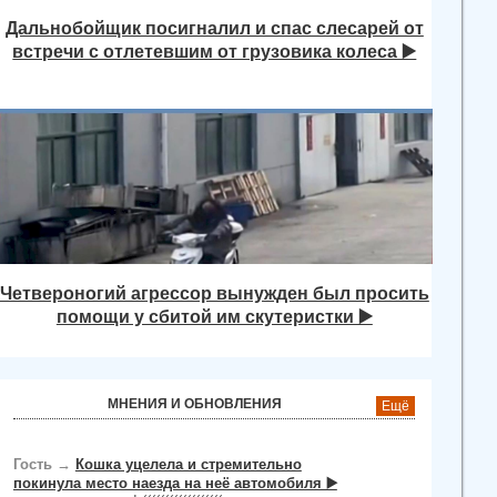
Дальнобойщик посигналил и спас слесарей от
встречи с отлетевшим от грузовика колеса ▶️
Четвероногий агрессор вынужден был просить
помощи у сбитой им скутеристки ▶️
МНЕНИЯ И ОБНОВЛЕНИЯ
Ещё
Гость
→
Кошка уцелела и стремительно
покинула место наезда на неё автомобиля ▶️