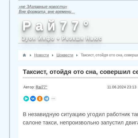
»не ЗАглавные новости«
Вне формата, вне времени...
Р а й 7 7 °
Зуон Инфо + Реэкшн Ньюс
Новости
Шоквести
Таксист, отойдя ото сна, совер
Таксист, отойдя ото сна, совершил с
Автор:
Rai77°
11.06.2024
23:13
В незавидную ситуацию угодил работник так
салоне такси, непроизвольно запустил двиг