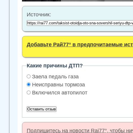
Источник:
Добавьте Рай77° в предпочитаемые ис
Какие причины ДТП?
Заела педаль газа
Неисправны тормоза
Включился автопилот
Подпишитесь на новости Rai77°, чтобы нич