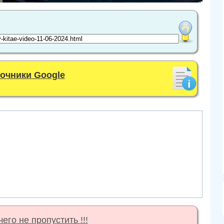
точники Google
его не пропустить !!!