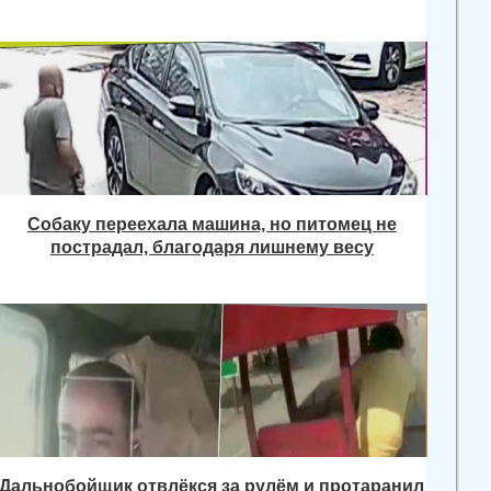
Собаку переехала машина, но питомец не
пострадал, благодаря лишнему весу
Дальнобойщик отвлёкся за рулём и протаранил