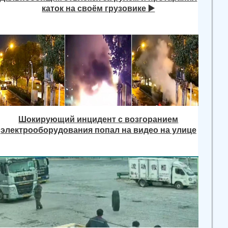
каток на своём грузовике ▶️
Шокирующий инцидент с возгоранием
электрооборудования попал на видео на улице