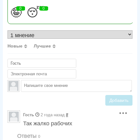
🤪
0
😴
0
Новые
Лучшие
Добавить
Гость
2 года назад
#
Так жалко рабочих
Ответы
0