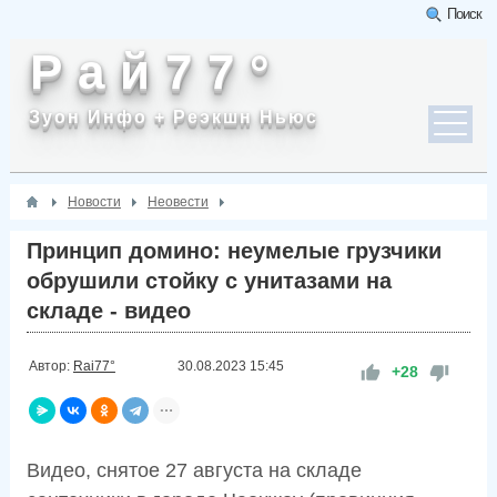
Поиск
Р а й 7 7 °
Зуон Инфо + Реэкшн Ньюс
Новости
Неовести
Принцип домино: неумелые грузчики
обрушили стойку с унитазами на
складе - видео
Автор:
Rai77°
30.08.2023
15:45
+28
Видео, снятое 27 августа на складе