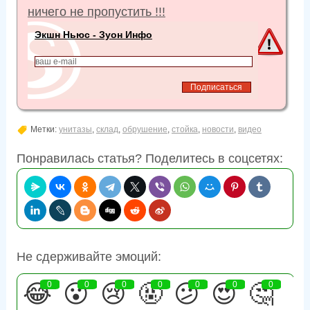
ничего не пропустить !!!
Экшн Ньюс - Зуон Инфо
Метки:
унитазы
,
склад
,
обрушение
,
стойка
,
новости
,
видео
Понравилась статья? Поделитесь в соцсетях:
Не сдерживайте эмоций:
😂
0
😮
0
😢
0
🤬
0
😕
0
😍
0
🤔
0