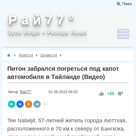
Поиск
Р а й 7 7 °
Зуон Инфо + Реэкшн Ньюс
Новости
Шоквести
Питон забрался погреться под капот
автомобиля в Тайланде (Видео)
Автор:
Rai77°
01.06.2018
08:53
+26
Tee Natwijit, 57-летний житель города Аюттхая,
расположенного в 70 км к северу от Бангкока,