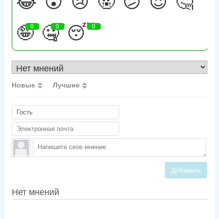
😂
😮
😢
🤬
😕
😍
🤔
🤪
0
🤐
0
😴
0
Новые
Лучшие
Добавить
Нет мнений