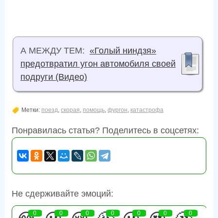
А МЕЖДУ ТЕМ:
«Голый ниндзя»
предотвратил угон автомобиля своей
подруги (Видео)
Метки:
поезд
,
скорая
,
помощь
,
фургон
,
катастрофа
Понравилась статья? Поделитесь в соцсетях:
Не сдерживайте эмоций:
0
0
0
0
0
0
0