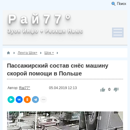
Поиск
Р а й 7 7 °
Зуон Инфо + Реэкшн Ньюс
Лента Шок+
Шок +
Пассажирский состав снёс машину
скорой помощи в Польше
Автор:
Rai77°
05.04.2019
12:13
0