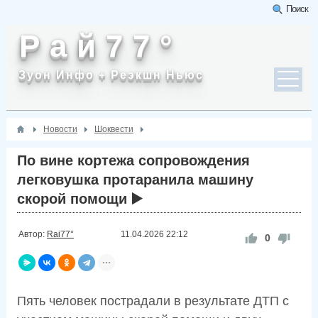
Поиск
Р а й 7 7 °
Зуон Инфо + Реэкшн Ньюс
Новости
Шоквести
По вине кортежа сопровождения
легковушка протаранила машину
скорой помощи ▶️
Автор:
Rai77°
11.04.2026
22:12
0
Пять человек пострадали в результате ДТП с