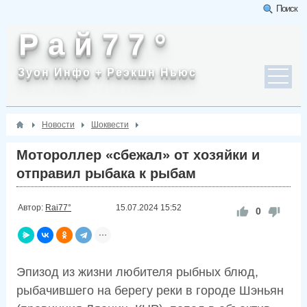
Поиск
Р а й 7 7 °
Зуон Инфо + Реэкшн Ньюс
Новости
Шоквести
Мотороллер «сбежал» от хозяйки и
отправил рыбака к рыбам
Автор:
Rai77°
15.07.2024
15:52
0
Эпизод из жизни любителя рыбных блюд,
рыбачившего на берегу реки в городе Шэньян