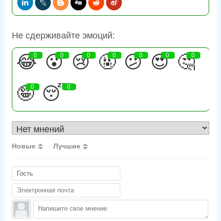
Не сдерживайте эмоций:
😂
0
😮
0
😢
0
🤬
0
😕
0
😍
0
🤔
0
🤪
0
😴
0
Новые
Лучшие