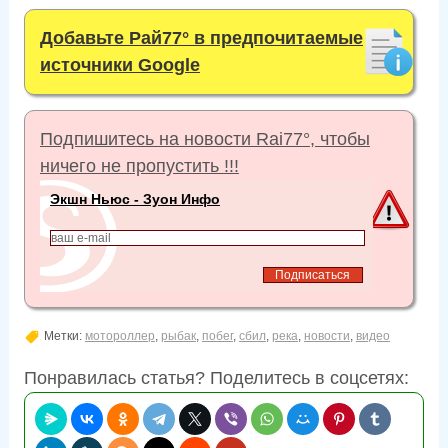
Добавьте Рай77° в предпочитаемые
источники Google
Подпишитесь на новости Rai77°, чтобы
ничего не пропустить !!!
Экшн Ньюс - Зуон Инфо
Метки:
мотороллер
,
рыбак
,
побег
,
сбил
,
река
,
новости
,
видео
Понравилась статья? Поделитесь в соцсетях: