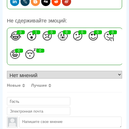
Не сдерживайте эмоций:
😂
0
😮
1
😢
0
🤬
0
😕
0
😍
0
🤔
0
🤪
0
😴
0
Новые
Лучшие