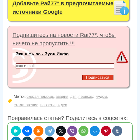
Добавьте Рай77° в предпочитаемые
источники Google
Подпишитесь на новости Rai77°, чтобы
ничего не пропустить !!!
Экшн Ньюс - Зуон Инфо
Метки:
скорая помощь
,
авария
,
дтп
,
пешеход
,
чудом
,
столкновение
,
новости
,
видео
Понравилась статья? Поделитесь в соцсетях: