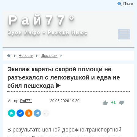
Поиск
Р а й 7 7 °
Зуон Инфо + Реэкшн Ньюс
Новости
Шоквести
Экипаж кареты скорой помощи не
разъехался с легковушкой и едва не
сбил пешехода ▶️
Автор:
Rai77°
20.05.2026
19:30
+1
В результате цепной дорожно-транспортной