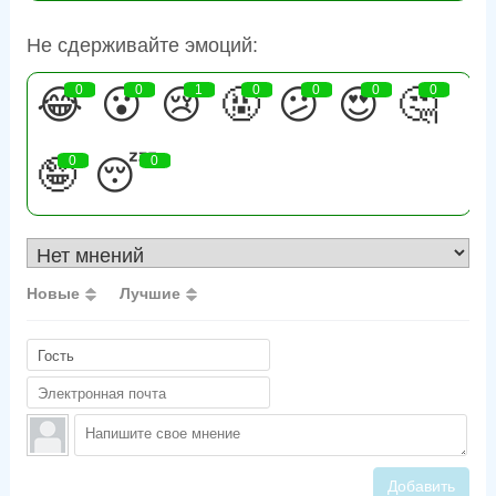
Не сдерживайте эмоций:
😂
0
😮
0
😢
1
🤬
0
😕
0
😍
0
🤔
0
🤪
0
😴
0
Новые
Лучшие
Добавить