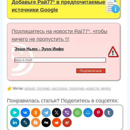
Добавьте Рай77° в предпочитаемые
источники Google
Подпишитесь на новости Rai77°, чтобы
ничего не пропустить !!!
Экшн Ньюс - Зуон Инфо
Метки:
взрыв
,
топливо
,
цистерна
,
трагедия
,
новости
,
видео
Понравилась статья? Поделитесь в соцсетях: