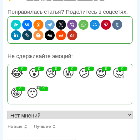
Понравилась статья? Поделитесь в соцсетях:
Не сдерживайте эмоций:
😂
0
😮
0
😢
0
🤬
0
😕
0
😍
0
🤔
0
🤪
0
😴
0
Новые
Лучшие