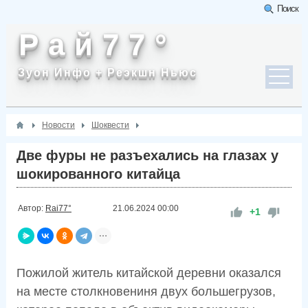
Поиск
Р а й 7 7 °
Зуон Инфо + Реэкшн Ньюс
Новости
Шоквести
Две фуры не разъехались на глазах у
шокированного китайца
Автор:
Rai77°
21.06.2024
00:00
+1
Пожилой житель китайской деревни оказался
на месте столкновениня двух большегрузов,