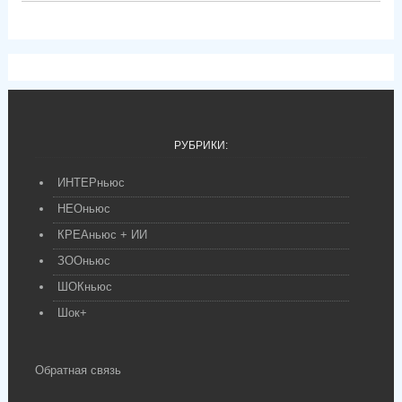
РУБРИКИ:
ИНТЕРньюс
НЕОньюс
КРЕАньюс + ИИ
ЗООньюс
ШОКньюс
Шок+
Обратная связь