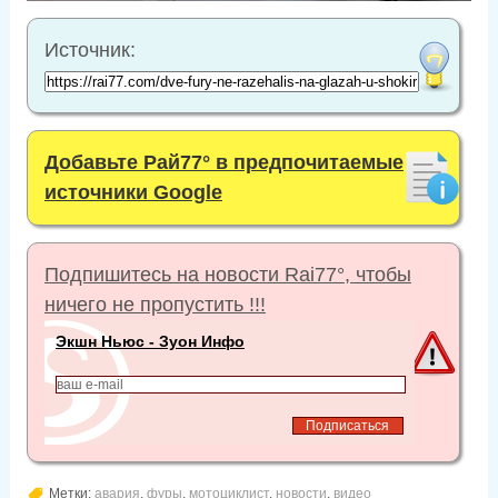
Источник:
Добавьте Рай77° в предпочитаемые
источники Google
Подпишитесь на новости Rai77°, чтобы
ничего не пропустить !!!
Экшн Ньюс - Зуон Инфо
Метки:
авария
,
фуры
,
мотоциклист
,
новости
,
видео