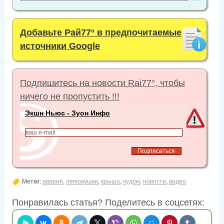
Добавьте Рай77° в предпочитаемые
источники Google
Подпишитесь на новости Rai77°, чтобы
ничего не пропустить !!!
Экшн Ньюс - Зуон Инфо
Метки:
авария
,
легковушки
,
крыша
,
чудом
,
новости
,
видео
Понравилась статья? Поделитесь в соцсетях: