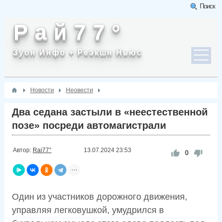
Поиск
Р а й 7 7 °
Зуон Инфо + Реэкшн Ньюс
Новости
Неовести
Два седана застыли в «неестественной
позе» посреди автомагистрали
Автор:
Rai77°
13.07.2024
23:53
0
Один из участников дорожного движения,
управляя легковушкой, умудрился в