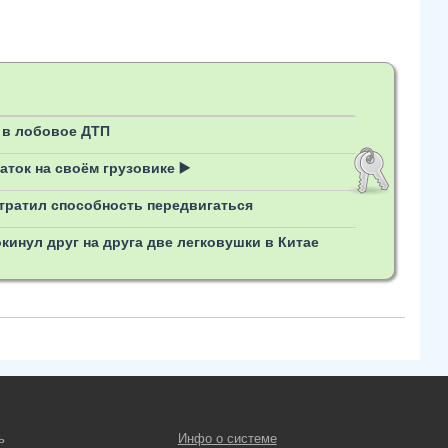
 в лобовое ДТП
ток на своём грузовике ▶️
утратил способность передвигаться
кинул друг на друга две легковушки в Китае
ь
Инфо о системе