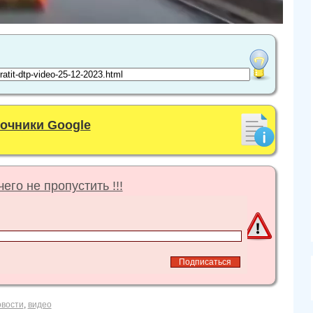
точники Google
его не пропустить !!!
овости
,
видео