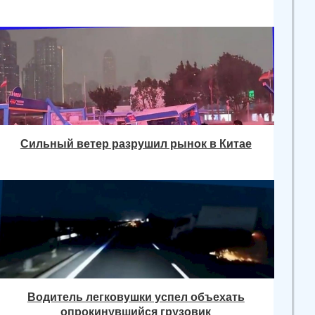
Сильный ветер разрушил рынок в Китае
Водитель легковушки успел объехать
опрокинувшийся грузовик