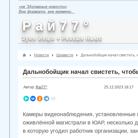
»не ЗАглавные новости«
Вне формата, вне времени...
Р а й 7 7 °
Зуон Инфо + Реэкшн Ньюс
Новости
Шоквести
Дальнобойщик начал свистеть, 
Дальнобойщик начал свистеть, чтоб
Автор:
Rai77°
25.12.2023
18:17
Камеры видеонаблюдения, установленные в
оживлённой магистрали в ЮАР, несколько д
в которую угодил работник организации, з