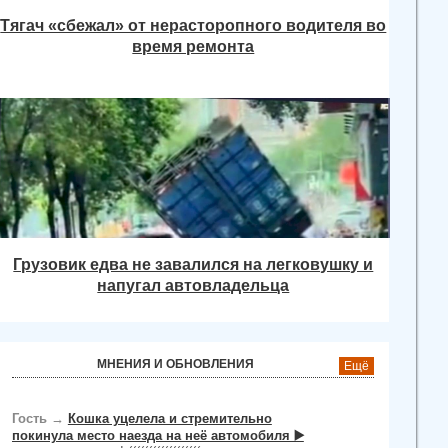
Тягач «сбежал» от нерасторопного водителя во
время ремонта
Грузовик едва не завалился на легковушку и
напугал автовладельца
МНЕНИЯ И ОБНОВЛЕНИЯ
Ещё
Гость
→
Кошка уцелела и стремительно
покинула место наезда на неё автомобиля ▶️