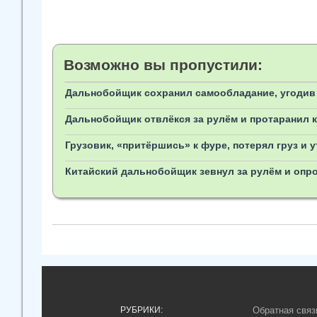
Возможно вы пропустили:
Дальнобойщик сохранил самообладание, угодив
Дальнобойщик отвлёкся за рулём и протаранил ка
Грузовик, «притёршись» к фуре, потерял груз и 
Китайский дальнобойщик зевнул за рулём и опро
РУБРИКИ:
Обратная связ