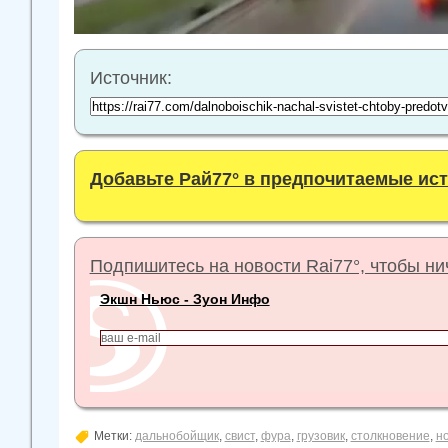
Источник:
Добавьте Рай77° в предпочитаемые ис
Подпишитесь на новости Rai77°, чтобы нич
Экшн Ньюс - Зуон Инфо
Метки:
дальнобойщик
,
свист
,
фура
,
грузовик
,
столкновение
,
н