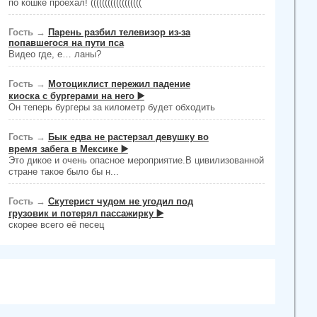
по кошке проехал! ((((((((((((((((((
Гость
→
Парень разбил телевизор из-за
попавшегося на пути пса
Видео где, е… ланы?
Гость
→
Мотоциклист пережил падение
киоска с бургерами на него ▶️
Он теперь бургеры за километр будет обходить
Гость
→
Бык едва не растерзал девушку во
время забега в Мексике ▶️
Это дикое и очень опасное мероприятие.В цивилизованной
стране такое было бы н...
Гость
→
Скутерист чудом не угодил под
грузовик и потерял пассажирку ▶️
скорее всего её песец