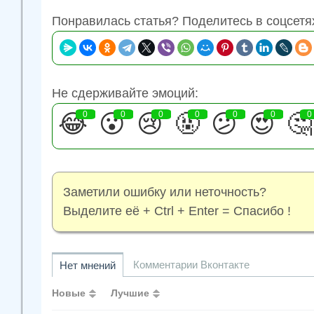
Понравилась статья? Поделитесь в соцсетя
Не сдерживайте эмоций:
😂
0
😮
0
😢
0
🤬
0
😕
0
😍
0
🤔
0
Заметили ошибку или неточность?
Выделите её + Ctrl + Enter = Спасибо !
Комментарии Вконтакте
Нет мнений
Новые
Лучшие