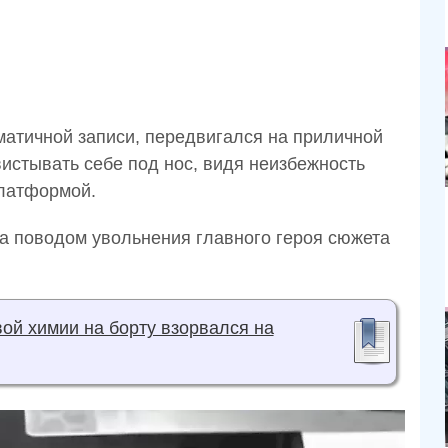
матичной записи, передвигался на приличной
вистывать себе под нос, видя неизбежность
платформой.
ла поводом увольнения главного героя сюжета
вой химии на борту взорвался на