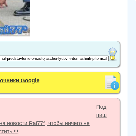
точники Google
Под
пиш
на новости Rai77°, чтобы ничего не
тить !!!