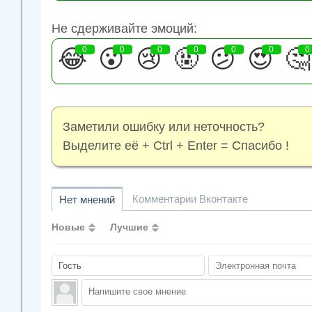
Не сдерживайте эмоций:
😂
0
😮
0
😢
0
🤬
0
😕
0
😍
0
🤔
0
Заметили ошибку или неточность?
Выделите её + Ctrl + Enter = Спасибо !
Комментарии Вконтакте
Нет мнений
Новые
Лучшие