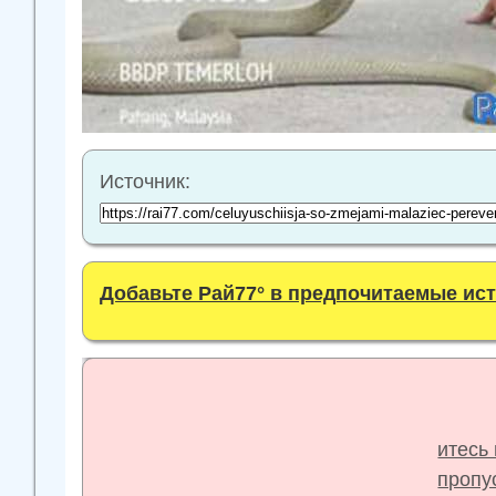
Источник:
Добавьте Рай77° в предпочитаемые ис
итесь 
пропус