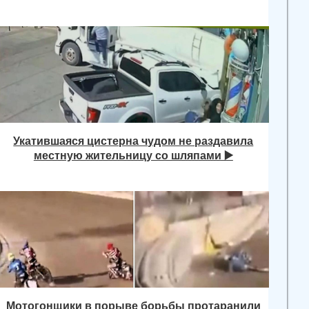
Укатившаяся цистерна чудом не раздавила
местную жительницу со шляпами ▶️
Мотогонщики в порыве борьбы протаранили