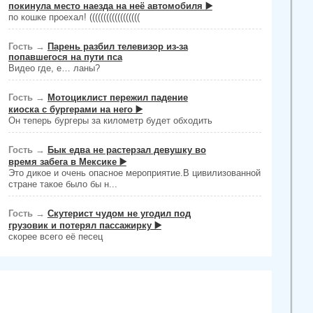
покинула место наезда на неё автомобиля ▶️
по кошке проехал! ((((((((((((((((((
Гость
→
Парень разбил телевизор из-за
попавшегося на пути пса
Видео где, е… ланы?
Гость
→
Мотоциклист пережил падение
киоска с бургерами на него ▶️
Он теперь бургеры за километр будет обходить
Гость
→
Бык едва не растерзал девушку во
время забега в Мексике ▶️
Это дикое и очень опасное мероприятие.В цивилизованной
стране такое было бы н...
Гость
→
Скутерист чудом не угодил под
грузовик и потерял пассажирку ▶️
скорее всего её песец