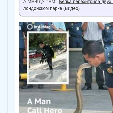
А МЕЖДУ ТЕМ:
Белка перехитрила двух 
лондонском парке (Видео)