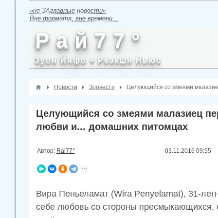
»не ЗАглавные новости«
Вне формата, вне времени...
Р а й 7 7 °
Зуон Инфо + Реэкшн Ньюс
Новости
Зоовести
Целующийся со змеями малазиец
Целующийся со змеями малазиец пе
любви и... домашних питомцах
Автор:
Rai77°
03.11.2016
09:55
Вира Пеньеламат (Wira Penyelamat), 31-лет
себе любовь со стороны пресмыкающихся, 