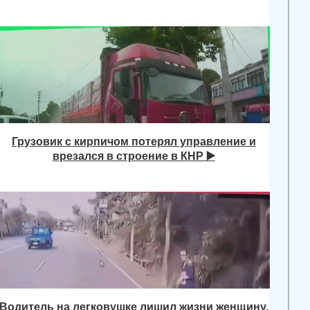
Грузовик с кирпичом потерял управление и
врезался в строение в КНР ▶️
Водитель на легковушке лишил жизни женщину,