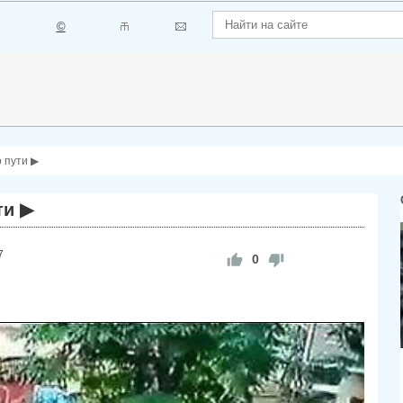
©
о пути ▶
ти ▶
7
0