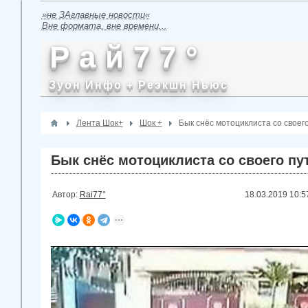
»не ЗАглавные новости«
Вне формата, вне времени...
Р а й 7 7 °
Зуон Инфо + Реэкшн Ньюс
Лента Шок+
Шок +
Бык снёс мотоциклиста со своег
Бык снёс мотоциклиста со своего пу
Автор:
Rai77°
18.03.2019
10:5