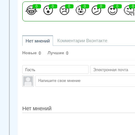
😂
0
😮
0
😢
0
🤬
0
😕
0
😍
0
🤔
0
Комментарии Вконтакте
Нет мнений
Новые
Лучшие
Нет мнений