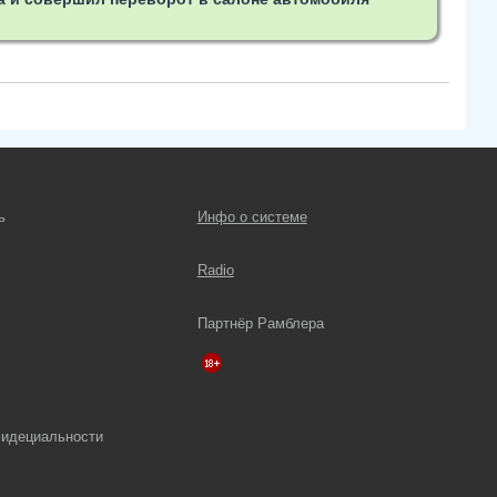
ь
Инфо о системе
Radio
Партнёр Рамблера
фидециальности