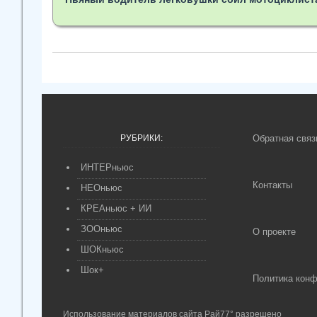
РУБРИКИ:
Обратная связ
ИНТЕРньюс
Контакты
НЕОньюс
КРЕАньюс + ИИ
ЗООньюс
О проекте
ШОКньюс
Шок+
Политика кон
Использование материалов сайта Рай77° разрешено