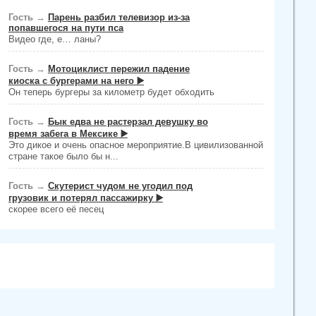
Гость
→
Парень разбил телевизор из-за
попавшегося на пути пса
Видео где, е… ланы?
Гость
→
Мотоциклист пережил падение
киоска с бургерами на него ▶️
Он теперь бургеры за километр будет обходить
Гость
→
Бык едва не растерзал девушку во
время забега в Мексике ▶️
Это дикое и очень опасное мероприятие.В цивилизованной
стране такое было бы н...
Гость
→
Скутерист чудом не угодил под
грузовик и потерял пассажирку ▶️
скорее всего её песец