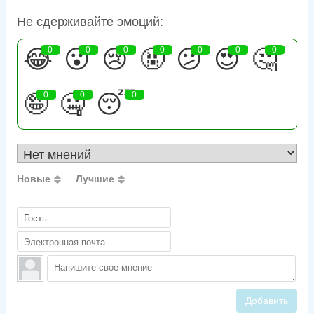
Не сдерживайте эмоций:
😂
0
😮
0
😢
0
🤬
0
😕
0
😍
0
🤔
0
🤪
0
🤐
0
😴
0
Новые
Лучшие
Добавить