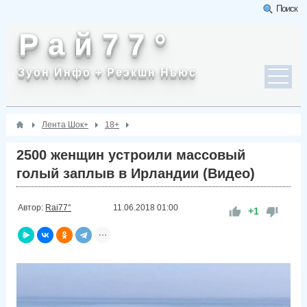
Поиск
Р а й 7 7 °
Зуон Инфо + Реэкшн Ньюс
Лента Шок+
18+
2500 женщин устроили массовый
голый заплыв в Ирландии (Видео)
Автор:
Rai77°
11.06.2018
01:00
+1