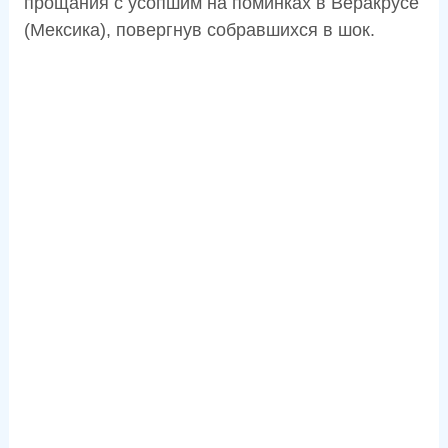
прощания с усопшим на поминках в Веракрусе
(Мексика), повергнув собравшихся в шок.