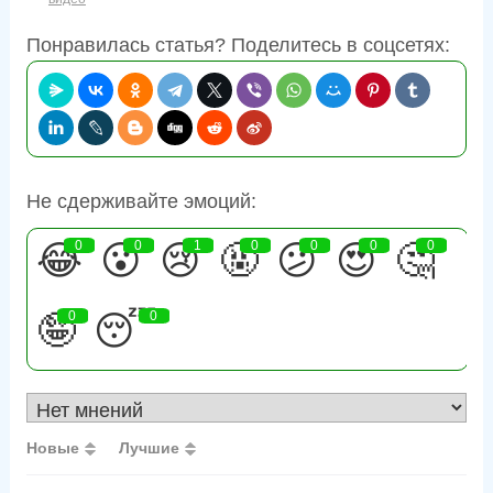
Понравилась статья? Поделитесь в соцсетях:
Не сдерживайте эмоций:
😂
0
😮
0
😢
1
🤬
0
😕
0
😍
0
🤔
0
🤪
0
😴
0
Новые
Лучшие