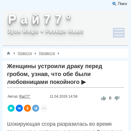
Поиск
Р а й 7 7 °
Зуон Инфо + Реэкшн Ньюс
Новости
Неовести
Женщины устроили драку перед
гробом, узнав, что обе были
любовницами покойного ▶
Автор:
Rai77°
11.04.2026
14:58
0
Шокирующая ссора разразилась во время