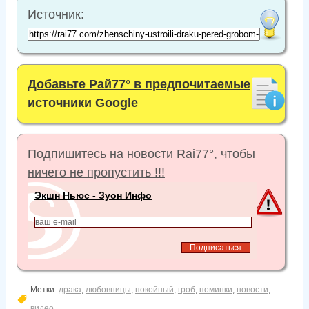
Источник:
Добавьте Рай77° в предпочитаемые
источники Google
Подпишитесь на новости Rai77°, чтобы
ничего не пропустить !!!
Экшн Ньюс - Зуон Инфо
Метки:
драка
,
любовницы
,
покойный
,
гроб
,
поминки
,
новости
,
видео