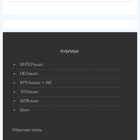
РУБРИКИ:
ИНТЕРньюс
НЕОньюс
КРЕАньюс + ИИ
ЗООньюс
ШОКньюс
Шок+
Обратная связь