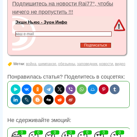
Подпишитесь на новости Rai77°, чтобы
ничего не пропустить !!!
Экшн Ньюс - Зуон Инфо
Метки:
война
,
шимпанзе
,
обезьяны
,
заповедник
,
новости
,
видео
Понравилась статья? Поделитесь в соцсетях:
Не сдерживайте эмоций:
😂
0
😮
0
😢
0
🤬
0
😕
0
😍
0
🤔
0