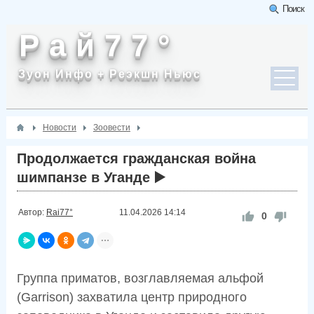
Поиск
Р а й 7 7 °
Зуон Инфо + Реэкшн Ньюс
Новости
Зоовести
Продолжается гражданская война
шимпанзе в Уганде ▶️
Автор:
Rai77°
11.04.2026
14:14
0
Группа приматов, возглавляемая альфой
(Garrison) захватила центр природного