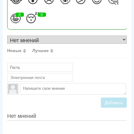
🤪
0
😴
0
Новые
Лучшие
Добавить
Нет мнений