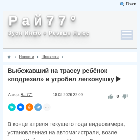
Поиск
Р а й 7 7 °
Зуон Инфо + Реэкшн Ньюс
Новости
Шоквести
Выбежавший на трассу ребёнок
«подрезал» и угробил легковушку ▶️
Автор:
Rai77°
18.05.2026
22:09
0
В конце апреля текущего года видеокамера,
установленная на автомагистрали, возле