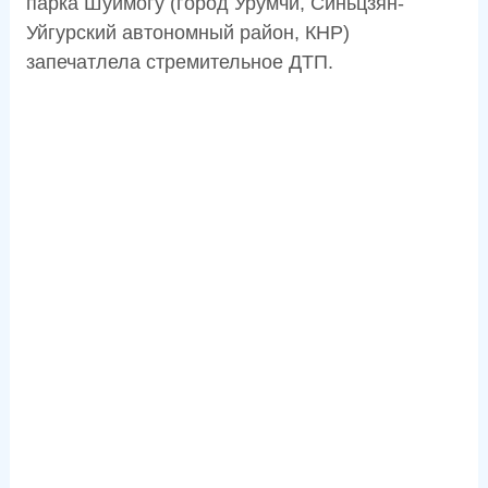
парка Шуймогу (город Урумчи, Синьцзян-
Уйгурский автономный район, КНР)
запечатлела стремительное ДТП.