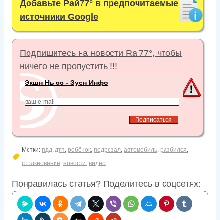
Добавьте Рай77° в предпочитаемые
источники Google
Подпишитесь на новости Rai77°, чтобы
ничего не пропустить !!!
Экшн Ньюс - Зуон Инфо
Метки:
пдд
,
дтп
,
ребёнок
,
подрезал
,
автомобиль
,
разбился
,
столкновение
,
новости
,
видео
Понравилась статья? Поделитесь в соцсетях: