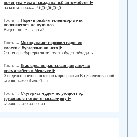
покинула место наезда на неё автомобиля ▶️
по кошке проехал! ((((((((((((((((((
Гость
→
Парень разбил телевизор из-за
попавшегося на пути пса
Видео где, е… ланы?
Гость
→
Мотоциклист пережил падение
киоска с бургерами на него ▶️
Он теперь бургеры за километр будет обходить
Гость
→
Бык едва не растерзал девушку во
время забега в Мексике ▶️
Это дикое и очень опасное мероприятие.В цивилизованной
стране такое было бы н...
Гость
→
Скутерист чудом не угодил под
грузовик и потерял пассажирку ▶️
скорее всего её песец