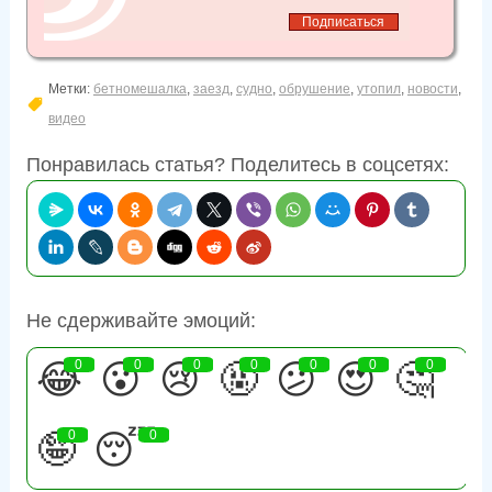
Метки:
бетномешалка
,
заезд
,
судно
,
обрушение
,
утопил
,
новости
,
видео
Понравилась статья? Поделитесь в соцсетях:
Не сдерживайте эмоций:
😂
0
😮
0
😢
0
🤬
0
😕
0
😍
0
🤔
0
🤪
0
😴
0