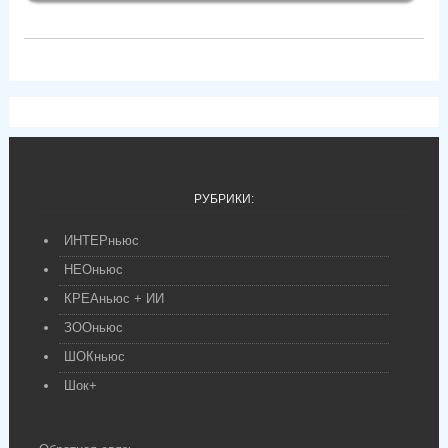
РУБРИКИ:
ИНТЕРньюс
НЕОньюс
КРЕАньюс + ИИ
ЗООньюс
ШОКньюс
Шок+