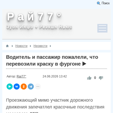
Поиск
Р а й 7 7 °
Зуон Инфо + Реэкшн Ньюс
Новости
Неовести
Водитель и пассажир пожалели, что
перевозили краску в фургоне ▶️
Автор:
Rai77°
24.06.2026
13:42
0
Проезжающий мимо участник дорожного
движения запечатлел красочные последствия