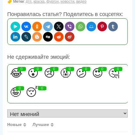
Метки:
дтп
,
краска
,
фургон
,
новости
,
видео
Понравилась статья? Поделитесь в соцсетях:
Не сдерживайте эмоций:
😂
0
😮
0
😢
0
🤬
0
😕
0
😍
0
🤔
0
🤪
0
😴
0
Новые
Лучшие