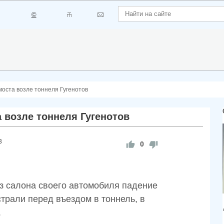
©
моста возле тоннеля Гугенотов
 возле тоннеля Гугенотов
3
0
з салона своего автомобиля падение
трали перед въездом в тоннель, в
.