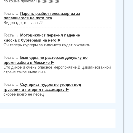
по кошке проехал! ((((((((((((((((((
Гость
→
Парень разбил телевизор из-за
попавшегося на пути пса
Видео где, е… ланы?
Гость
→
Мотоциклист пережил падение
киоска с бургерами на него ▶️
Он теперь бургеры за километр будет обходить
Гость
→
Бык едва не растерзал девушку во
время забега в Мексике ▶️
Это дикое и очень опасное мероприятие.В цивилизованной
стране такое было бы н...
Гость
→
Скутерист чудом не угодил под
грузовик и потерял пассажирку ▶️
скорее всего её песец