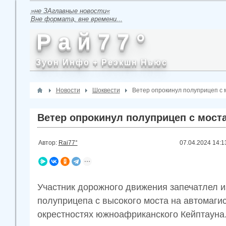
»не ЗАглавные новости«
Вне формата, вне времени...
Р а й 7 7 °
Зуон Инфо + Реэкшн Ньюс
Новости
Шоквести
Ветер опрокинул полуприцеп с 
Ветер опрокинул полуприцеп с моста
Автор:
Rai77°
07.04.2024
14:1
Участник дорожного движения запечатлел и
полуприцепа с высокого моста на автомагис
окрестностях южноафриканского Кейптауна