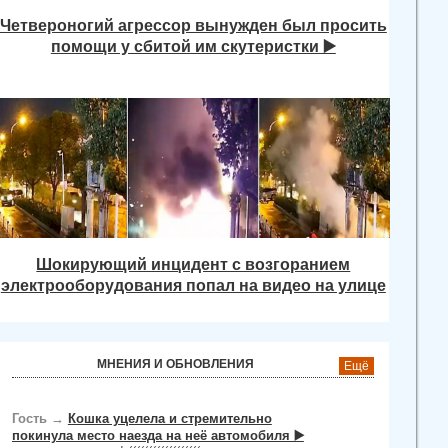
Четвероногий агрессор вынужден был просить
помощи у сбитой им скутеристки ▶️
Шокирующий инцидент с возгоранием
электрооборудования попал на видео на улице
МНЕНИЯ И ОБНОВЛЕНИЯ
Ещё
Гость
→
Кошка уцелела и стремительно
покинула место наезда на неё автомобиля ▶️