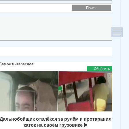
Самое интересное:
Обновить
Дальнобойщик отвлёкся за рулём и протаранил
каток на своём грузовике ▶️