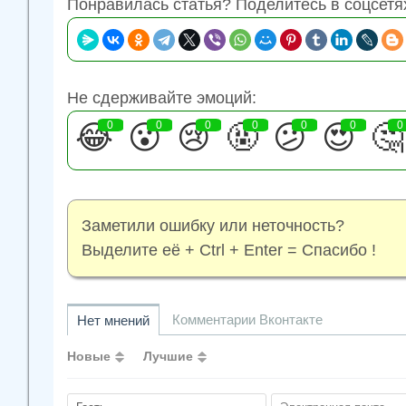
Понравилась статья? Поделитесь в соцсетя
Не сдерживайте эмоций:
😂
0
😮
0
😢
0
🤬
0
😕
0
😍
0
🤔
0
Заметили ошибку или неточность?
Выделите её + Ctrl + Enter = Спасибо !
Комментарии Вконтакте
Нет мнений
Новые
Лучшие