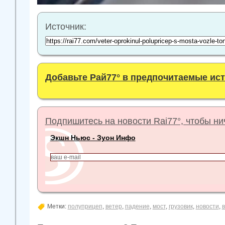
Источник:
Добавьте Рай77° в предпочитаемые ис
Подпишитесь на новости Rai77°, чтобы нич
Экшн Ньюс - Зуон Инфо
Метки:
полуприцеп
,
ветер
,
падение
,
мост
,
грузовик
,
новости
,