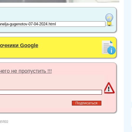
точники Google
его не пропустить !!!
видео