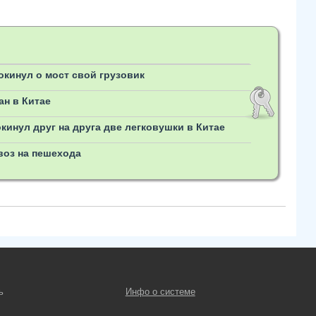
окинул о мост свой грузовик
ан в Китае
кинул друг на друга две легковушки в Китае
воз на пешехода
ь
Инфо о системе