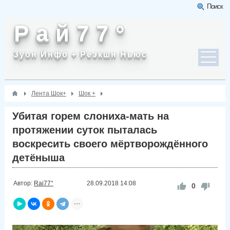
Поиск
Р а й 7 7 °
Зуон Инфо + Реэкшн Ньюс
Лента Шок+
Шок +
Убитая горем слониха-мать на
протяжении суток пыталась
воскресить своего мёртворождённого
детёныша
Автор:
Rai77°
28.09.2018
14:08
0