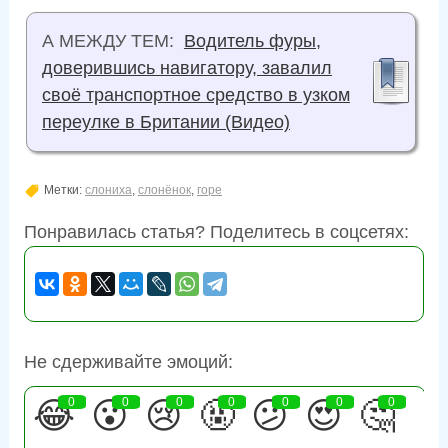
А МЕЖДУ ТЕМ:
Водитель фуры,
доверившись навигатору, завалил
своё транспортное средство в узком
переулке в Британии (Видео)
Метки:
слониха
,
слонёнок
,
горе
Понравилась статья? Поделитесь в соцсетях:
Не сдерживайте эмоций:
😂
0
😮
0
😢
0
🤬
0
😕
0
😍
0
🤔
0