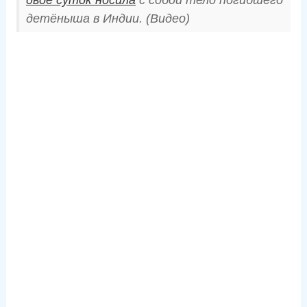
двое суток носила
с собой тело погибшего
детёныша в Индии. (Видео)