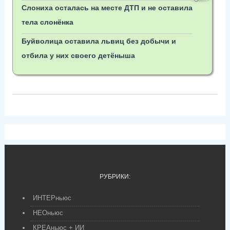
Слониха осталась на месте ДТП и не оставила
тела слонёнка
Буйволица оставила львиц без добычи и
отбила у них своего детёныша
РУБРИКИ:
ИНТЕРньюс
НЕОньюс
КРЕАньюс + ИИ