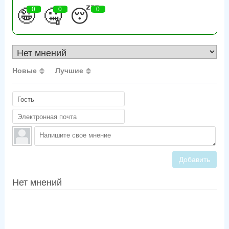
🤪
0
🤐
0
😴
0
Новые
Лучшие
Добавить
Нет мнений