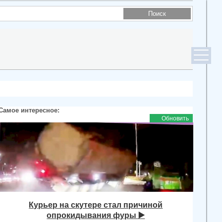
Самое интересное:
Обновить
Курьер на скутере стал причиной
опрокидывания фуры ▶️