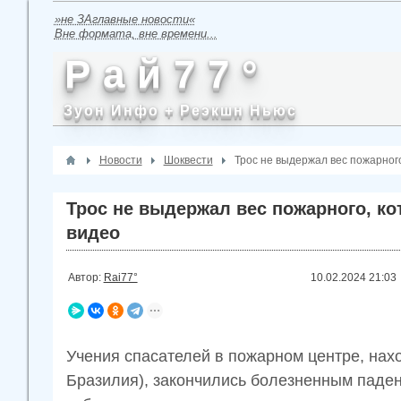
»не ЗАглавные новости«
Вне формата, вне времени...
Р а й 7 7 °
Зуон Инфо + Реэкшн Ньюс
Новости
Шоквести
Трос не выдержал вес пожарного
Трос не выдержал вес пожарного, ко
видео
Автор:
Rai77°
10.02.2024
21:03
Учения спасателей в пожарном центре, нах
Бразилия), закончились болезненным паден