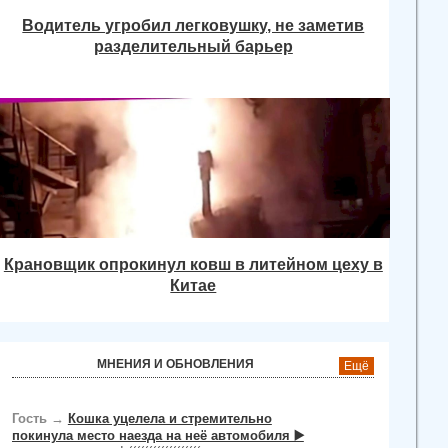
Водитель угробил легковушку, не заметив
разделительный барьер
Крановщик опрокинул ковш в литейном цеху в
Китае
МНЕНИЯ И ОБНОВЛЕНИЯ
Ещё
Гость
→
Кошка уцелела и стремительно
покинула место наезда на неё автомобиля ▶️