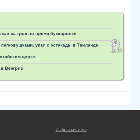
хав на трос во время буксировки
легковушками, упал с эстакады в Таиланде
китайском цирке
 в Венгрии
ь
Инфо о системе