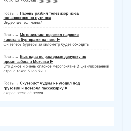
по кошке проехал! ((((((((((((((((((
Гость
→
Парень разбил телевизор из-за
попавшегося на пути пса
Видео где, е… ланы?
Гость
→
Мотоциклист пережил падение
киоска с бургерами на него ▶️
Он теперь бургеры за километр будет обходить
Гость
→
Бык едва не растерзал девушку во
время забега в Мексике ▶️
Это дикое и очень опасное мероприятие.В цивилизованной
стране такое было бы н...
Гость
→
Скутерист чудом не угодил под
грузовик и потерял пассажирку ▶️
скорее всего её песец