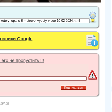
точники Google
его не пропустить !!!
,
видео