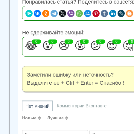
Понравилась статья? Поделитесь в соцсетя
Не сдерживайте эмоций:
😂
0
😮
0
😢
0
🤬
0
😕
0
😍
0
🤔
0
Заметили ошибку или неточность?
Выделите её + Ctrl + Enter = Спасибо !
Комментарии Вконтакте
Нет мнений
Новые
Лучшие