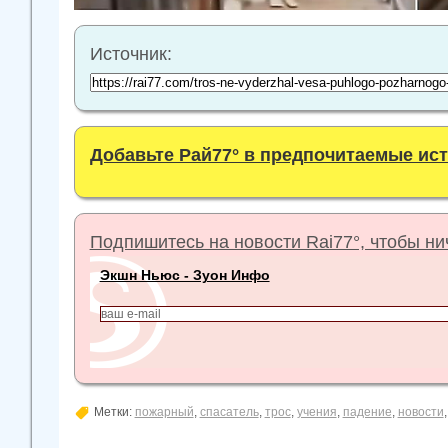
Источник:
Добавьте Рай77° в предпочитаемые ис
Подпишитесь на новости Rai77°, чтобы нич
Экшн Ньюс - Зуон Инфо
Метки:
пожарный
,
спасатель
,
трос
,
учения
,
падение
,
новости