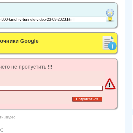
точники Google
его не пропустить !!!
ти
,
видео
х: