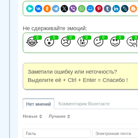
Не сдерживайте эмоций:
😂
0
😮
0
😢
0
🤬
0
😕
0
😍
0
🤔
0
Заметили ошибку или неточность?
Выделите её + Ctrl + Enter = Спасибо !
Комментарии Вконтакте
Нет мнений
Новые
Лучшие