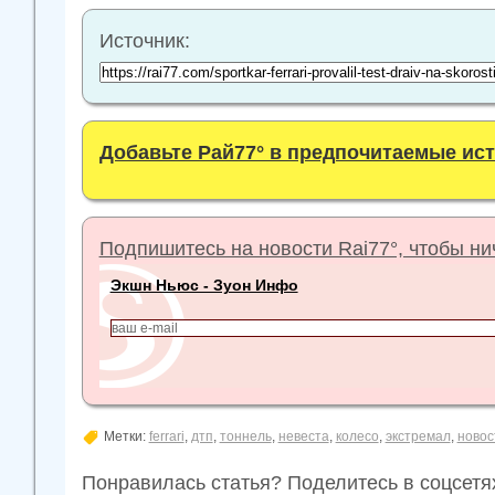
Источник:
Добавьте Рай77° в предпочитаемые ис
Подпишитесь на новости Rai77°, чтобы нич
Экшн Ньюс - Зуон Инфо
Метки:
ferrari
,
дтп
,
тоннель
,
невеста
,
колесо
,
экстремал
,
новос
Понравилась статья? Поделитесь в соцсетя