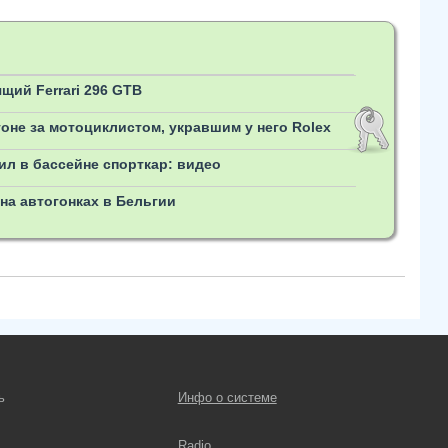
щий Ferrari 296 GTB
гоне за мотоциклистом, укравшим у него Rolex
ил в бассейне спорткар: видео
 на автогонках в Бельгии
ь
Инфо о системе
Radio