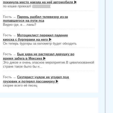
покинула место наезда на неё автомобиля ▶️
по кошке проехал! ((((((((((((((((((
Гость
→
Парень разбил телевизор из-за
попавшегося на пути пса
Видео где, е… ланы?
Гость
→
Мотоциклист пережил падение
киоска с бургерами на него ▶️
Он теперь бургеры за километр будет обходить
Гость
→
Бык едва не растерзал девушку во
время забега в Мексике ▶️
Это дикое и очень опасное мероприятие.В цивилизованной
стране такое было бы н...
Гость
→
Скутерист чудом не угодил под
грузовик и потерял пассажирку ▶️
скорее всего её песец