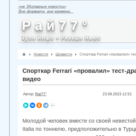
»не ЗАглавные новости«
Вне формата, вне времени...
Р а й 7 7 °
Зуон Инфо + Реэкшн Ньюс
Новости
Шоквести
Спорткар Ferrari «провалил» тес
Спорткар Ferrari «провалил» тест-дра
видео
Автор:
Rai77°
23.09.2023
12:52
Молодой человек вместе со своей невестой
Italia по тоннелю, предположительно в Турц