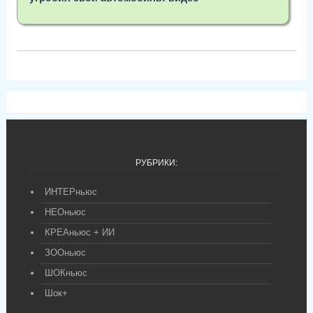
РУБРИКИ:
ИНТЕРньюс
НЕОньюс
КРЕАньюс + ИИ
ЗООньюс
ШОКньюс
Шок+