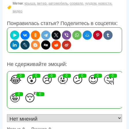
Метки:
крыша
,
ветер
,
автомобиль
,
сорвало
,
чуудом
,
новости
,
видео
Понравилась статья? Поделитесь в соцсетях:
Не сдерживайте эмоций:
😂
0
😮
0
😢
0
🤬
0
😕
0
😍
0
🤔
0
🤪
0
😴
0
Новые
Лучшие