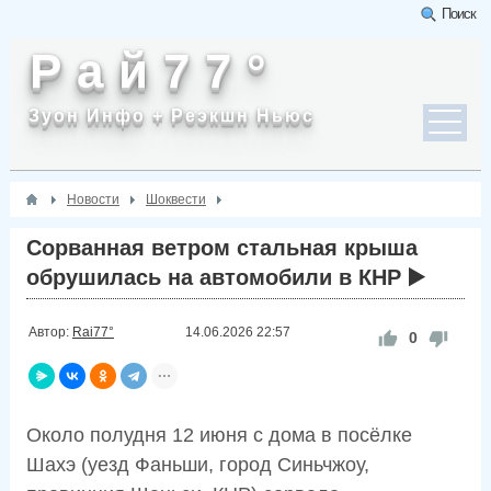
Поиск
Р а й 7 7 °
Зуон Инфо + Реэкшн Ньюс
Новости
Шоквести
Сорванная ветром стальная крыша
обрушилась на автомобили в КНР ▶️
Автор:
Rai77°
14.06.2026
22:57
0
Около полудня 12 июня с дома в посёлке
Шахэ (уезд Фаньши, город Синьчжоу,