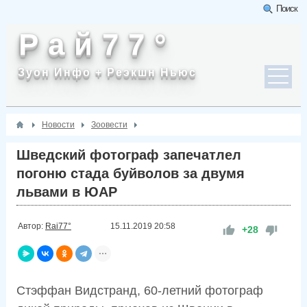
Поиск
Р а й 7 7 °
Зуон Инфо + Реэкшн Ньюс
Новости
Зоовести
Шведский фотограф запечатлел
погоню стада буйволов за двумя
львами в ЮАР
Автор:
Rai77°
15.11.2019
20:58
+28
Стэффан Видстранд, 60-летний фотограф