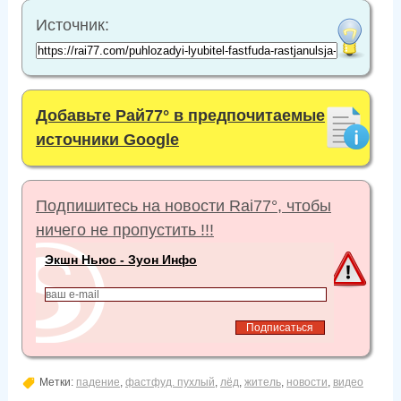
Источник:
Добавьте Рай77° в предпочитаемые
источники Google
Подпишитесь на новости Rai77°, чтобы
ничего не пропустить !!!
Экшн Ньюс - Зуон Инфо
Метки:
падение
,
фастфуд. пухлый
,
лёд
,
житель
,
новости
,
видео