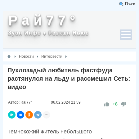
Поиск
Р а й 7 7 °
Зуон Инфо + Реэкшн Ньюс
Новости
Интервести
Пухлозадый любитель фастфуда
растянулся на льду и рассмешил Сеть:
видео
Автор:
Rai77°
06.02.2024
21:59
+8
Темнокожий житель небольшого