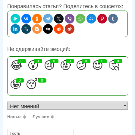
Понравилась статья? Поделитесь в соцсетях:
Не сдерживайте эмоций:
😂
0
😮
0
😢
0
🤬
0
😕
0
😍
0
🤔
0
🤪
0
😴
0
Новые
Лучшие