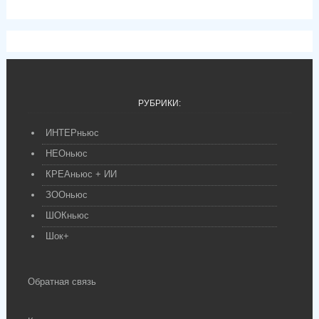
РУБРИКИ:
ИНТЕРньюс
НЕОньюс
КРЕАньюс + ИИ
ЗООньюс
ШОКньюс
Шок+
Обратная связь