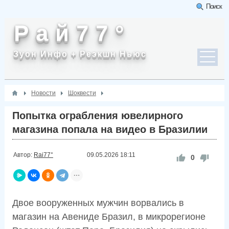
Поиск
Р а й 7 7 °
Зуон Инфо + Реэкшн Ньюс
Новости
Шоквести
Попытка ограбления ювелирного
магазина попала на видео в Бразилии
Автор:
Rai77°
09.05.2026
18:11
0
Двое вооруженных мужчин ворвались в
магазин на Авениде Бразил, в микрорегионе