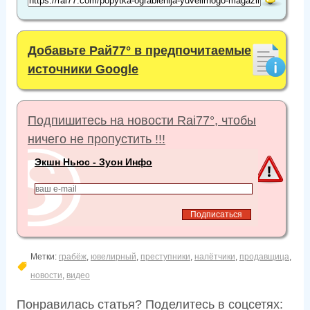
Добавьте Рай77° в предпочитаемые
источники Google
Подпишитесь на новости Rai77°, чтобы
ничего не пропустить !!!
Экшн Ньюс - Зуон Инфо
Метки:
грабёж
,
ювелирный
,
преступники
,
налётчики
,
продавщица
,
новости
,
видео
Понравилась статья? Поделитесь в соцсетях: