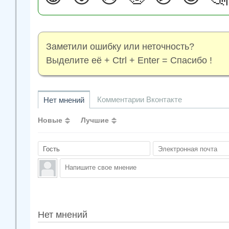
Заметили ошибку или неточность?
Выделите её + Ctrl + Enter = Спасибо !
Комментарии Вконтакте
Нет мнений
Новые
Лучшие
Нет мнений