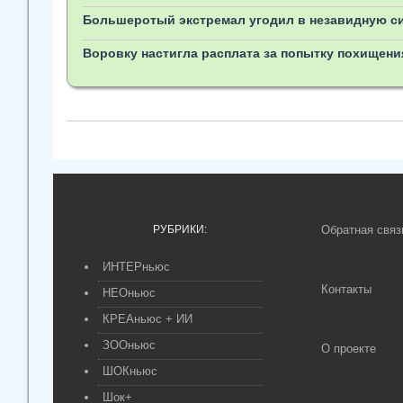
Большеротый экстремал угодил в незавидную си
Воровку настигла расплата за попытку похищени
РУБРИКИ:
Обратная связ
ИНТЕРньюс
Контакты
НЕОньюс
КРЕАньюс + ИИ
ЗООньюс
О проекте
ШОКньюс
Шок+