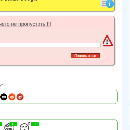
его не пропустить !!!
х:
🤪
0
😴
0