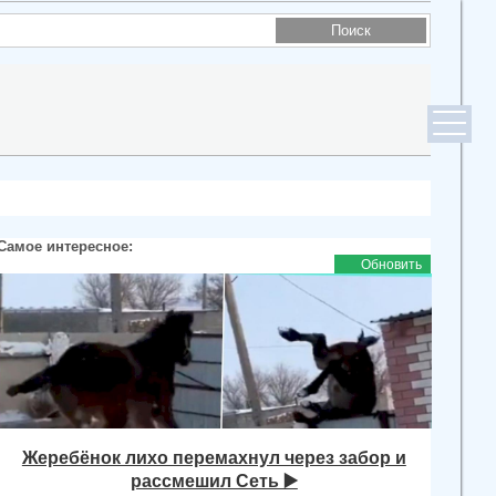
Самое интересное:
Обновить
Жеребёнок лихо перемахнул через забор и
рассмешил Сеть ▶️