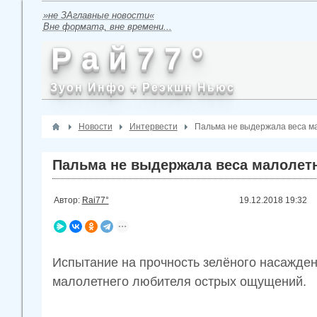
»не ЗАглавные новости«
Вне формата, вне времени...
Р а й 7 7 °
Зуон Инфо + Реэкшн Ньюс
Новости
Интервести
Пальма не выдержала веса ма
Пальма не выдержала веса малолетн
Автор:
Rai77°
19.12.2018
19:32
Испытание на прочность зелёного насажде
малолетнего любителя острых ощущений.