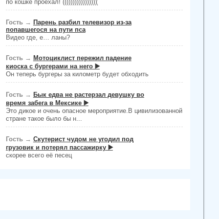
по кошке проехал! ((((((((((((((((((
Гость
→
Парень разбил телевизор из-за
попавшегося на пути пса
Видео где, е… ланы?
Гость
→
Мотоциклист пережил падение
киоска с бургерами на него ▶️
Он теперь бургеры за километр будет обходить
Гость
→
Бык едва не растерзал девушку во
время забега в Мексике ▶️
Это дикое и очень опасное мероприятие.В цивилизованной
стране такое было бы н...
Гость
→
Скутерист чудом не угодил под
грузовик и потерял пассажирку ▶️
скорее всего её песец