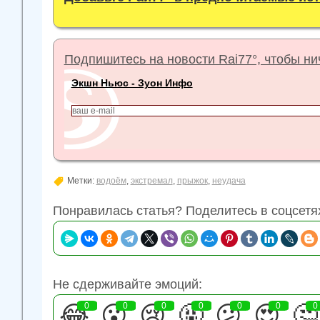
Подпишитесь на новости Rai77°, чтобы нич
Экшн Ньюс - Зуон Инфо
Метки:
водоём
,
экстремал
,
прыжок
,
неудача
Понравилась статья? Поделитесь в соцсетя
Не сдерживайте эмоций:
😂
0
😮
0
😢
0
🤬
0
😕
0
😍
0
🤔
0