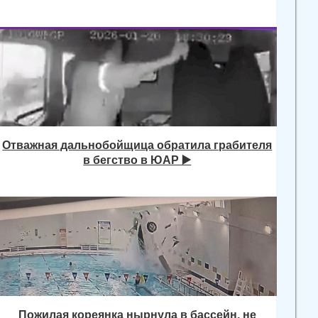
Отважная дальнобойщица обратила грабителя
в бегство в ЮАР ▶️
Пожилая кореянка нырнула в бассейн, не