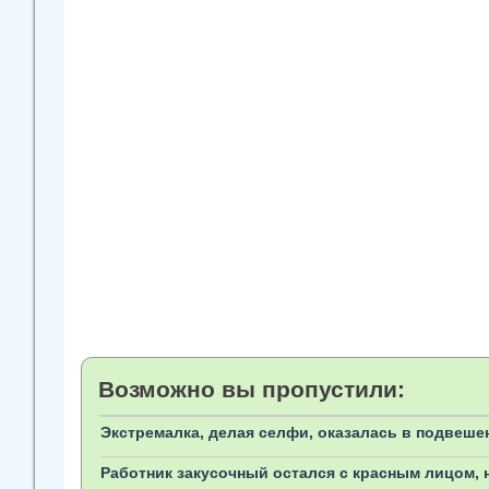
Возможно вы пропустили:
Экстремалка, делая селфи, оказалась в подвеше
Работник закусочный остался с красным лицом, 