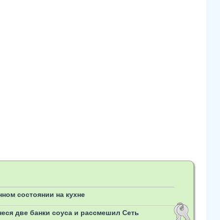
нном состоянии на кухне
неся две банки соуса и рассмешил Сеть