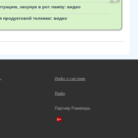
туацию, засунув в рот лампу: видео
я продуктовой тележки: видео
ь
Инфо о системе
Radio
Партнёр Рамблера