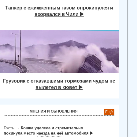
Танкер с сжижженным газом опрокинулся и
взорвался в Чили ▶️
Грузовик с отказавшими тормозами чудом не
вылетел в кювет ▶️
МНЕНИЯ И ОБНОВЛЕНИЯ
Ещё
Гость
→
Кошка уцелела и стремительно
покинула место наезда на неё автомобиля ▶️