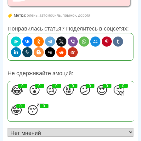
Метки:
олень
,
автомобиль
,
прыжок
,
дорога
Понравилась статья? Поделитесь в соцсетях:
Не сдерживайте эмоций:
😂
0
😮
0
😢
0
🤬
0
😕
0
😍
0
🤔
0
🤪
0
😴
0