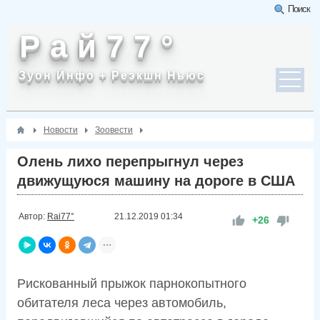
Поиск
Р а й 7 7 °
Зуон Инфо + Реэкшн Ньюс
Новости
Зоовести
Олень лихо перепрыгнул через
движущуюся машину на дороге в США
Автор:
Rai77°
21.12.2019
01:34
+26
Рискованный прыжок парнокопытного
обитателя леса через автомобиль,