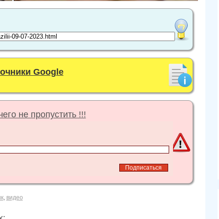
точники Google
его не пропустить !!!
к
,
видео
х: