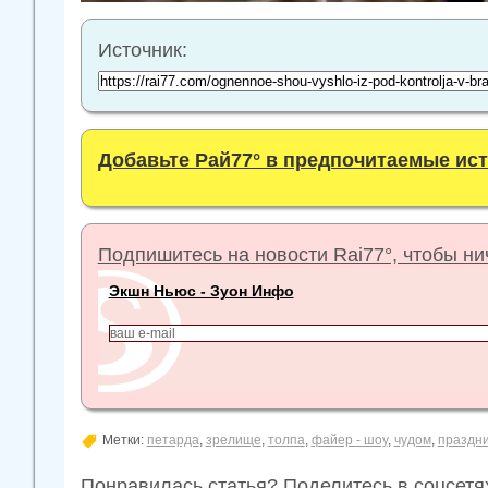
Источник:
Добавьте Рай77° в предпочитаемые ис
Подпишитесь на новости Rai77°, чтобы нич
Экшн Ньюс - Зуон Инфо
Метки:
петарда
,
зрелище
,
толпа
,
файер - шоу
,
чудом
,
праздни
Понравилась статья? Поделитесь в соцсетя