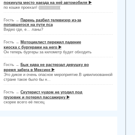
покинула место наезда на неё автомобиля ▶️
по кошке проехал! ((((((((((((((((((
Гость
→
Парень разбил телевизор из-за
попавшегося на пути пса
Видео где, е… ланы?
Гость
→
Мотоциклист пережил падение
киоска с бургерами на него ▶️
Он теперь бургеры за километр будет обходить
Гость
→
Бык едва не растерзал девушку во
время забега в Мексике ▶️
Это дикое и очень опасное мероприятие.В цивилизованной
стране такое было бы н...
Гость
→
Скутерист чудом не угодил под
грузовик и потерял пассажирку ▶️
скорее всего её песец