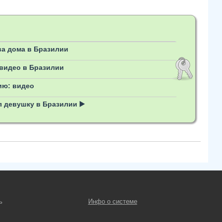
а дома в Бразилии
 видео в Бразилии
ию: видео
 девушку в Бразилии ▶️
ь
Инфо о системе