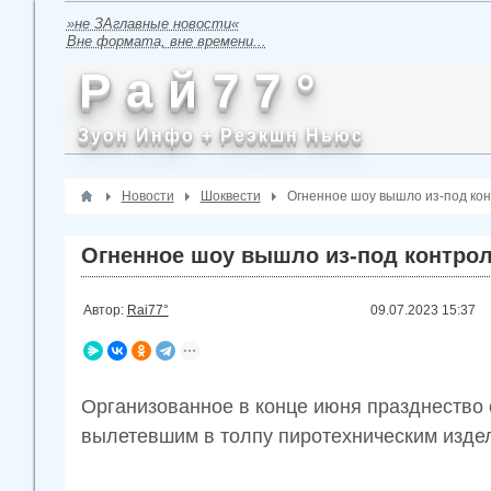
»не ЗАглавные новости«
Вне формата, вне времени...
Р а й 7 7 °
Зуон Инфо + Реэкшн Ньюс
Новости
Шоквести
Огненное шоу вышло из-под кон
Огненное шоу вышло из-под контрол
Автор:
Rai77°
09.07.2023
15:37
Организованное в конце июня празднество
вылетевшим в толпу пиротехническим изде