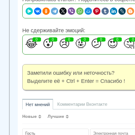
Не сдерживайте эмоций:
😂
0
😮
0
😢
0
🤬
0
😕
0
😍
0
🤔
0
Заметили ошибку или неточность?
Выделите её + Ctrl + Enter = Спасибо !
Комментарии Вконтакте
Нет мнений
Новые
Лучшие