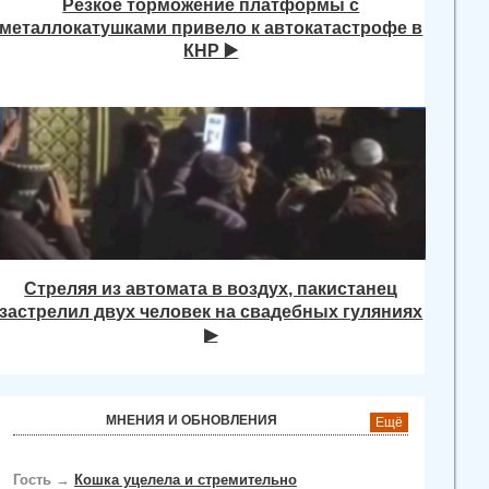
Резкое торможение платформы с
металлокатушками привело к автокатастрофе в
КНР ▶️
Стреляя из автомата в воздух, пакистанец
застрелил двух человек на свадебных гуляниях
▶
МНЕНИЯ И ОБНОВЛЕНИЯ
Ещё
Гость
→
Кошка уцелела и стремительно