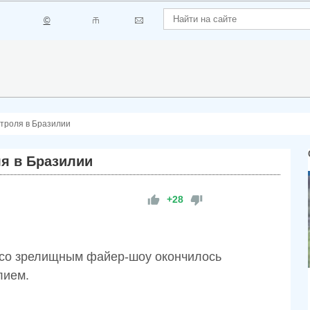
©
троля в Бразилии
я в Бразилии
+28
 со зрелищным файер-шоу окончилось
лием.