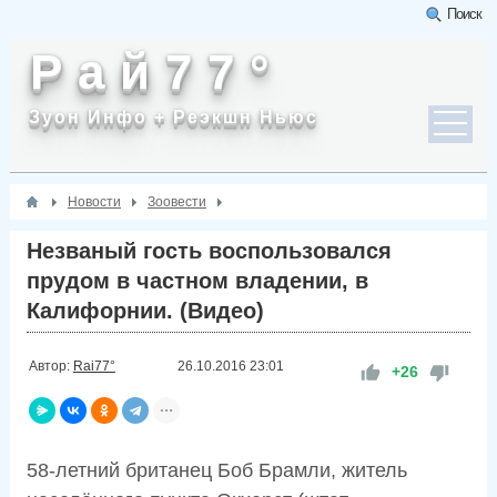
Поиск
Р а й 7 7 °
Зуон Инфо + Реэкшн Ньюс
Новости
Зоовести
Незваный гость воспользовался
прудом в частном владении, в
Калифорнии. (Видео)
Автор:
Rai77°
26.10.2016
23:01
+26
58-летний британец Боб Брамли, житель