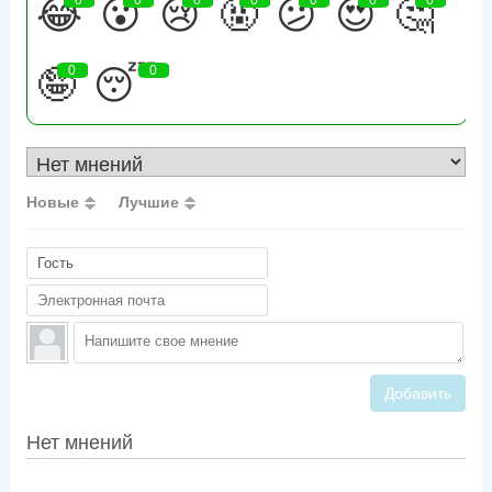
😂
😮
😢
🤬
😕
😍
🤔
🤪
0
😴
0
Новые
Лучшие
Добавить
Нет мнений