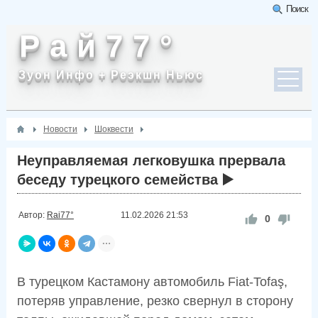
Поиск
Р а й 7 7 °
Зуон Инфо + Реэкшн Ньюс
Новости
Шоквести
Неуправляемая легковушка прервала
беседу турецкого семейства ▶️
Автор:
Rai77°
11.02.2026
21:53
0
В турецком Кастамону автомобиль Fiat-Tofaş,
потеряв управление, резко свернул в сторону