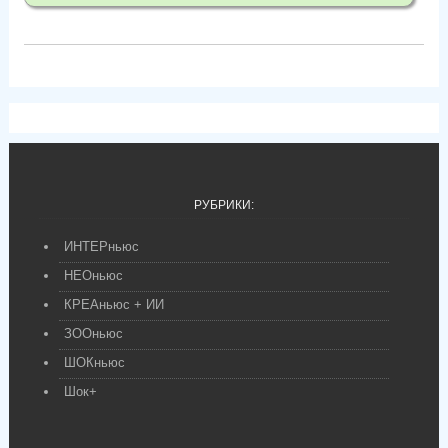
РУБРИКИ:
ИНТЕРньюс
НЕОньюс
КРЕАньюс + ИИ
ЗООньюс
ШОКньюс
Шок+