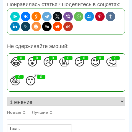
Понравилась статья? Поделитесь в соцсетях:
Не сдерживайте эмоций:
😂
0
😮
0
😢
0
🤬
0
😕
0
😍
0
🤔
0
🤪
0
😴
0
Новые
Лучшие