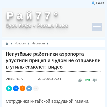
Поиск
Р а й 7 7 °
Зуон Инфо + Реэкшн Ньюс
Новости
Неовести
Непутёвые работники аэропорта
упустили прицеп и чудом не отправили
в утиль самолёт: видео
Автор:
Rai77°
29.10.2023
00:54
+23
Сотрудники китайской воздушной гавани,