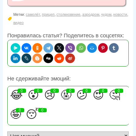
Метки:
самолёт
,
прицеп
,
столкновение
,
аэродром
,
чудом
,
новости
,
видео
Понравилась статья? Поделитесь в соцсетях:
Не сдерживайте эмоций:
😂
0
😮
0
😢
0
🤬
0
😕
0
😍
0
🤔
0
🤪
0
😴
0