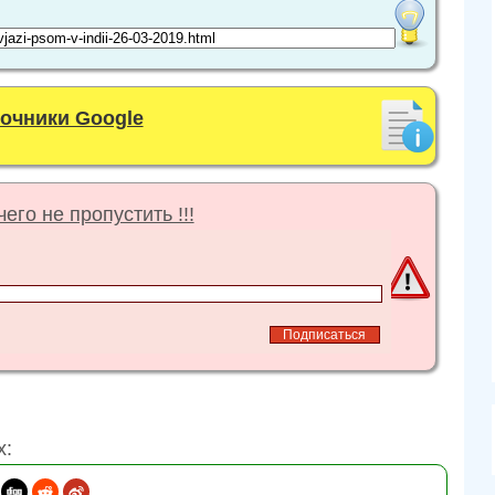
точники Google
его не пропустить !!!
х: