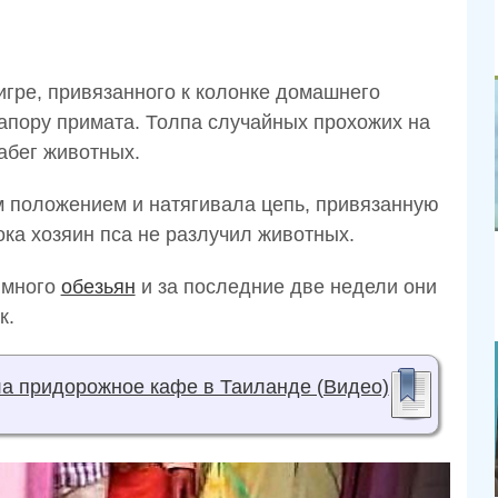
игре, привязанного к колонке домашнего
апору примата. Толпа случайных прохожих на
абег животных.
 положением и натягивала цепь, привязанную
ока хозяин пса не разлучил животных.
 много
обезьян
и за последние две недели они
к.
ла придорожное кафе в Таиланде (Видео)