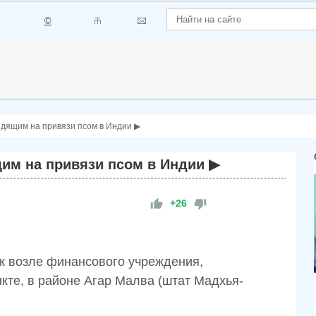
©
идящим на привязи псом в Индии ▶
щим на привязи псом в Индии ▶
+26
ак возле финансового учреждения,
те, в районе Агар Малва (штат Мадхья-