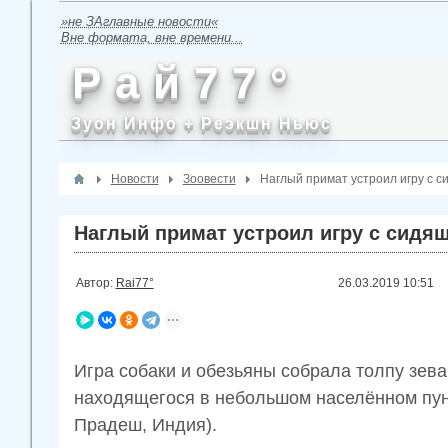
»не ЗАглавные новости«
Вне формата, вне времени...
Р а й 7 7 °
Зуон Инфо + Реэкшн Ньюс
Новости
Зоовести
Наглый примат устроил игру с с
Наглый примат устроил игру с сидя
Автор:
Rai77°
26.03.2019
10:51
Игра собаки и обезьяны собрала толпу зев
находящегося в небольшом населённом пунк
Прадеш, Индия).