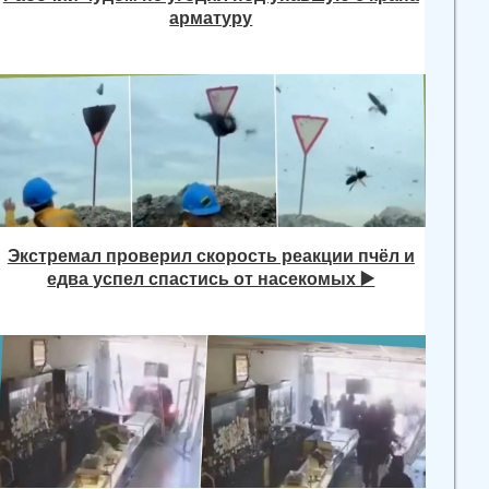
арматуру
Экстремал проверил скорость реакции пчёл и
едва успел спастись от насекомых ▶️