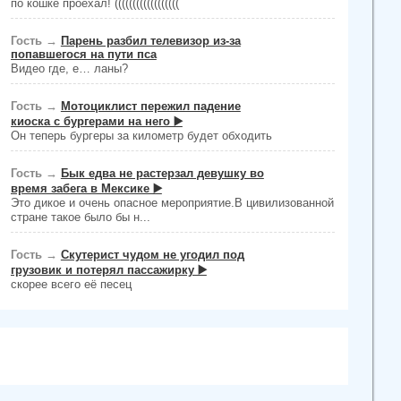
по кошке проехал! ((((((((((((((((((
Гость
→
Парень разбил телевизор из-за
попавшегося на пути пса
Видео где, е… ланы?
Гость
→
Мотоциклист пережил падение
киоска с бургерами на него ▶️
Он теперь бургеры за километр будет обходить
Гость
→
Бык едва не растерзал девушку во
время забега в Мексике ▶️
Это дикое и очень опасное мероприятие.В цивилизованной
стране такое было бы н...
Гость
→
Скутерист чудом не угодил под
грузовик и потерял пассажирку ▶️
скорее всего её песец