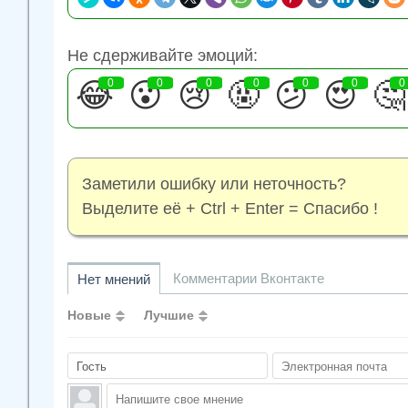
Не сдерживайте эмоций:
😂
0
😮
0
😢
0
🤬
0
😕
0
😍
0
🤔
0
Заметили ошибку или неточность?
Выделите её + Ctrl + Enter = Спасибо !
Комментарии Вконтакте
Нет мнений
Новые
Лучшие