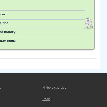
ика
а пса
её панику
овым псом
ь
Инфо о системе
Radio