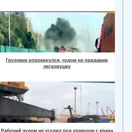
Грузовик опрокинулся, чудом не придавив
легковушку
Рабочий чудом не угодил под упавшую с крана