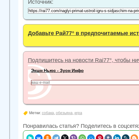
Источник:
Добавьте Рай77° в предпочитаемые ис
Подпишитесь на новости Rai77°, чтобы нич
Экшн Ньюс - Зуон Инфо
Метки:
собака
,
обезьяна
,
игра
Понравилась статья? Поделитесь в соцсетя