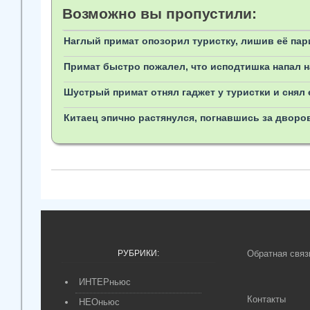
Возможно вы пропустили:
Наглый примат опозорил туристку, лишив её пар
Примат быстро пожалел, что исподтишка напал н
Шустрый примат отнял гаджет у туристки и снял 
Китаец эпично растянулся, погнавшись за двор
РУБРИКИ:
Обратная связ
ИНТЕРньюс
Контакты
НЕОньюс